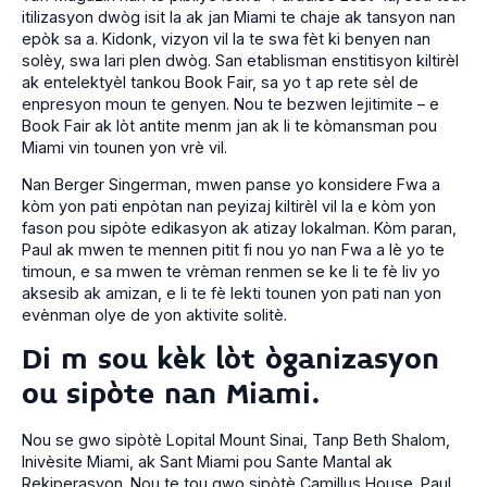
itilizasyon dwòg isit la ak jan Miami te chaje ak tansyon nan
epòk sa a. Kidonk, vizyon vil la te swa fèt ki benyen nan
solèy, swa lari plen dwòg. San etablisman enstitisyon kiltirèl
ak entelektyèl tankou Book Fair, sa yo t ap rete sèl de
enpresyon moun te genyen. Nou te bezwen lejitimite – e
Book Fair ak lòt antite menm jan ak li te kòmansman pou
Miami vin tounen yon vrè vil.
Nan Berger Singerman, mwen panse yo konsidere Fwa a
kòm yon pati enpòtan nan peyizaj kiltirèl vil la e kòm yon
fason pou sipòte edikasyon ak atizay lokalman. Kòm paran,
Paul ak mwen te mennen pitit fi nou yo nan Fwa a lè yo te
timoun, e sa mwen te vrèman renmen se ke li te fè liv yo
aksesib ak amizan, e li te fè lekti tounen yon pati nan yon
evènman olye de yon aktivite solitè.
Di m sou kèk lòt òganizasyon
ou sipòte nan Miami.
Nou se gwo sipòtè Lopital Mount Sinai, Tanp Beth Shalom,
Inivèsite Miami, ak Sant Miami pou Sante Mantal ak
Rekiperasyon. Nou te tou gwo sipòtè Camillus House. Paul