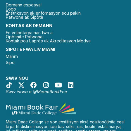
Demann espesyal
Logo
Enstriksyon ak enfòmasyon sou pakin
Patwone ak Sipòtè
KONTAK AK DEMANN
Fè volontarya nan fwa a
Opòtinite Patwonaj
Kontak pou Laprès ak Akreditasyon Medya
SIPÒTE FWA LIV MIAMI
Manm
Sipò
SWIV NOU
Swiv istwa a @MiamiBookFair
Miami Dade College se yon enstitisyon aksè egal/opòtinite egal
ki pa fè diskriminasyon sou baz sèks, ras, koulè, estati maryaj,