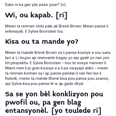
Èske m ka gen plis pase youn? [ri]
Wi, ou kapab. [ri]
Mwen ta renmen chita pale ak Brené Brown. Mwen panse li
enkwayab. E Sylvia Boorstein tou.
Kisa ou ta mande yo?
Mwen ta mande Brené Brown sa li panse kounye a sou sans
lavi a. Li toujou ap reenvante bagay yo epi gade yo nan yon
lòt pèspektiv. E Sylvia Boorstein – nou te eseye mennen li
Miami men li pi gran kounye a e li pa vwayaje ankò – mwen
ta renmen konnen sa l ap panse pandan li nan fen lavi li.
Kidonk, mwen ta mande Brené kisa pou panse pou avanse,
epi Sylvia kisa pou panse lè w ap gade dèyè.
Sa se yon bèl konklizyon pou
pwofil ou, pa gen blag
entansyonèl. [yo toulede ri]