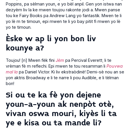
Poppins, pa sèlman youn, e yo bèl anpil. Gen yon istwa nan
dezyèm liv la ke mwen toujou rakonte jodi a. Mwen panse
tou ke Fairy Books pa Andrew Lang yo fantastik. Mwen te li
yo lè m te timoun, epi mwen te li yo bay pitit fi mwen yo lè
yo te timoun.
Èske w ap li yon bon liv
kounye a?
Toujou! [ri] Mwen fèk fini
Jèm
pa Percival Everett; li te
vrèman fè m reflechi. Epi mwen te tou resamman li
Pouvwa
mal la
pa Daniel Victor. Ki liv ekstraòdinè! Demi-sè nou an se
yon aktris Broadway e li te narre li pou Audible, e li tèlman
bon!
Si ou te ka fè yon dejene
youn-a-youn ak nenpòt otè,
vivan oswa mouri, kiyès li ta
ye e kisa ou ta mande li?