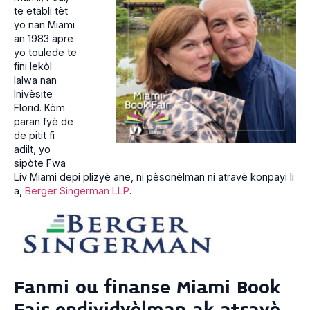
te etabli tèt
yo nan Miami
an 1983 apre
yo toulede te
fini lekòl
lalwa nan
Inivèsite
Florid. Kòm
paran fyè de
de pitit fi
adilt, yo
sipòte Fwa
Liv Miami depi plizyè ane, ni pèsonèlman ni atravè konpayi li
a,
Berger Singerman LLP
.
Fanmi ou finanse Miami Book
Fair endividyèlman ak atravè