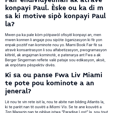
konpayi Paul. Èske ou ka di m
sa ki motive sipò konpayi Paul
la?
Mwen pa ka pale kòm pòtpawòl ofisyèl konpayi an, men
mwen konnen li angaje pou sipòte òganizasyon ki fè yon
enpak pozitif nan kominote nou yo. Miami Book Fair fè sa
atravè konsantrasyon li sou alfabetizasyon, pwogramasyon
kiltirèl, ak angajman kominotè, e patenarya ant Fwa a ak
Berger Singerman reflete valè pataje sou edikasyon, aksè,
ak enpòtans pèspektiv divès.
Ki sa ou panse Fwa Liv Miami
te pote pou kominote a an
jeneral?
Lè nou te vin rete isit la, nou te abite nan bilding Atlantis la,
ki te parèt nan tit ouvèti a
Miami Vis
. Se te ane kouvèti a
Tan
Magazin nan te pibliye istwa “Paradise Lost” la, sou tout