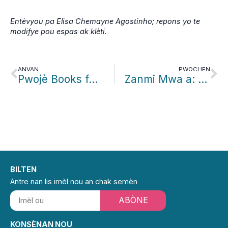
Entèvyou pa Elisa Chemayne Agostinho; repons yo te
modifye pou espas ak klèti.
ANVAN
PWOCHEN
Pwojè Books for Free: Dekouvri Patricia
Zanmi Mwa a: Stephen Colyer
BILTEN
Antre nan lis imèl nou an chak semèn
ABÒNE
KONSÈNAN NOU