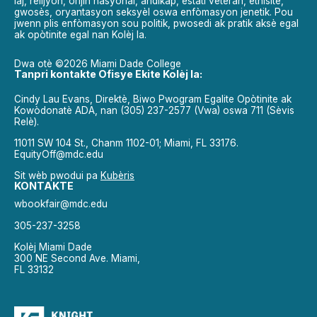
laj, relijyon, orijin nasyonal, andikap, estati veteran, etnisite,
gwosès, oryantasyon seksyèl oswa enfòmasyon jenetik. Pou
jwenn plis enfòmasyon sou politik, pwosedi ak pratik aksè egal
ak opòtinite egal nan Kolèj la.
Dwa otè ©2026 Miami Dade College
Tanpri kontakte Ofisye Ekite Kolèj la:
Cindy Lau Evans, Direktè, Biwo Pwogram Egalite Opòtinite ak
Kowòdonatè ADA, nan (305) 237-2577 (Vwa) oswa 711 (Sèvis
Relè).
11011 SW 104 St., Chanm 1102-01; Miami, FL 33176.
EquityOff@mdc.edu
Sit wèb pwodui pa
Kubèris
KONTAKTE
wbookfair@mdc.edu
305-237-3258
Kolèj Miami Dade
300 NE Second Ave. Miami,
FL 33132