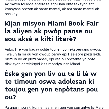
ak mwen toulede enterese anpil nan entèseksyon ant
konsyans prezan ak sante mantal, ak ant sante mantal ak
san kay.
Kijan misyon Miami Book Fair
la aliyen ak pwòp panse ou
sou aksè a kilti literè?
Ankò, li fè yon bagay solitè tounen yon eksperyans gwoup.
Fwa Liv la ba ou yon gwoup parèy epi li selebre plezi lekti,
plezi liv yo ak plezi panse, epi otè ou prezante yo pote
diskisyon entelektyèl klas mondyal nan Miami.
Èske gen yon liv ou te li lè w
te timoun oswa adolesan ki
toujou gen yon enpòtans pou
ou?
Pa anpil moun ki konnen sa, men gen yon seri antye liv Mary