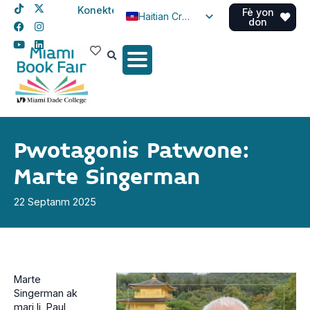
Konekte
Fè yon
Haitian Creole
don
English
Spanish
Pwotagonis Patwone:
Marte Singerman
22 Septanm 2025
Marte
Singerman ak
mari li, Paul,