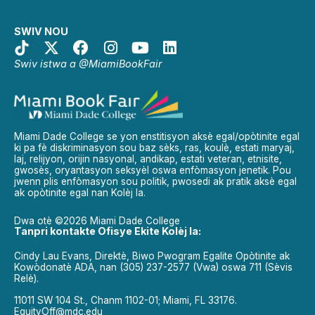
SWIV NOU
Swiv istwa a @MiamiBookFair
Miami Dade College se yon enstitisyon aksè egal/opòtinite egal
ki pa fè diskriminasyon sou baz sèks, ras, koulè, estati maryaj,
laj, relijyon, orijin nasyonal, andikap, estati veteran, etnisite,
gwosès, oryantasyon seksyèl oswa enfòmasyon jenetik. Pou
jwenn plis enfòmasyon sou politik, pwosedi ak pratik aksè egal
ak opòtinite egal nan Kolèj la.
Dwa otè ©2026 Miami Dade College
Tanpri kontakte Ofisye Ekite Kolèj la:
Cindy Lau Evans, Direktè, Biwo Pwogram Egalite Opòtinite ak
Kowòdonatè ADA, nan (305) 237-2577 (Vwa) oswa 711 (Sèvis
Relè).
11011 SW 104 St., Chanm 1102-01; Miami, FL 33176.
EquityOff@mdc.edu