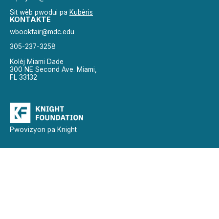
Sit wèb pwodui pa
Kubèris
KONTAKTE
wbookfair@mdc.edu
305-237-3258
Kolèj Miami Dade
300 NE Second Ave. Miami,
FL 33132
Pwovizyon pa Knight