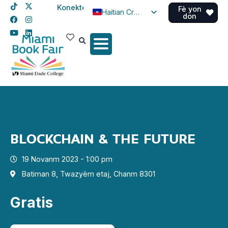
Konekte
Fè yon
Haitian Creole
don
English
Spanish
BLOCKCHAIN & THE FUTURE
19 Novanm 2023 - 1:00 pm
Batiman 8, Twazyèm etaj, Chanm 8301
Gratis