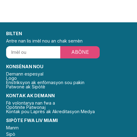
BILTEN
Antre nan lis imèl nou an chak semèn
ABÒNE
KONSÈNAN NOU
Demann espesyal
Logo
Enstriksyon ak enfòmasyon sou pakin
Patwone ak Sipòtè
KONTAK AK DEMANN
Fè volontarya nan fwa a
Opòtinite Patwonaj
Kontak pou Laprès ak Akreditasyon Medya
SIPÒTE FWA LIV MIAMI
Manm
Sipò