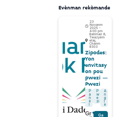
Evènman rekòmande
23
Novanm
2025 -
4:00 pm
Batiman 8,
Twazyèm
etaj,
Chanm
8303
Zipodes:
Yon
envitasy
on pou
pwezi –
Pwezi
P
P
A
a
w
n
n
e
g
è
zi
l
l
è
Gr
Ga