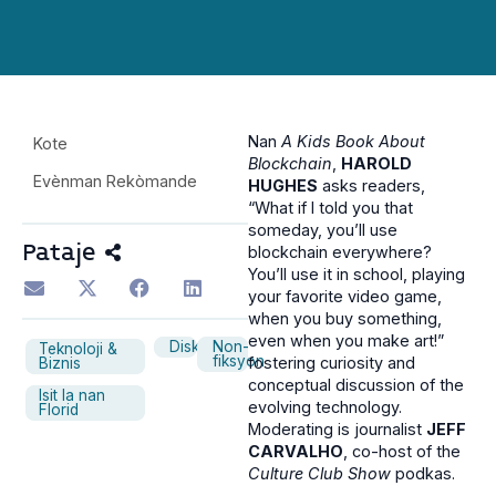
Nan
A Kids Book About
Kote
Blockchain
,
HAROLD
Evènman Rekòmande
HUGHES
asks readers,
“What if I told you that
someday, you’ll use
Pataje
blockchain everywhere?
You’ll use it in school, playing
your favorite video game,
when you buy something,
even when you make art!”
Diskisyon
Non-
Teknoloji &
fiksyon
fostering curiosity and
Biznis
conceptual discussion of the
Isit la nan
evolving technology.
Florid
Moderating is journalist
JEFF
CARVALHO
, co-host of the
Culture Club Show
podkas.