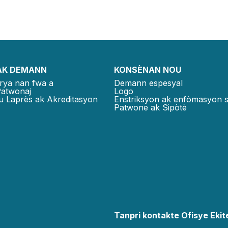
AK DEMANN
KONSÈNAN NOU
rya nan fwa a
Demann espesyal
Patwonaj
Logo
u Laprès ak Akreditasyon
Enstriksyon ak enfòmasyon 
Patwone ak Sipòtè
Tanpri kontakte Ofisye Ekite