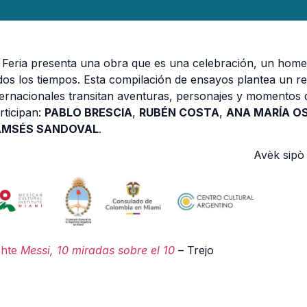
 Feria presenta una obra que es una celebración, un homena
dos los tiempos. Esta compilación de ensayos plantea un re
ternacionales transitan aventuras, personajes y momentos q
rticipan:
PABLO BRESCIA
,
RUBÉN COSTA
,
ANA MARÍA O
AMSÉS SANDOVAL
.
Avèk sipò
hte
Messi, 10 miradas sobre el 10
– Trejo