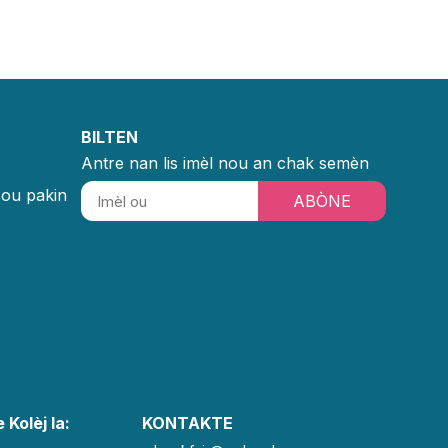
BILTEN
Antre nan lis imèl nou an chak semèn
sou pakin
ABÒNE
 Kolèj la:
KONTAKTE