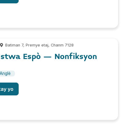
m
Batiman 7, Premye etaj, Chanm 7128
Istwa Espò – Nonfiksyon
Anglè
tay yo