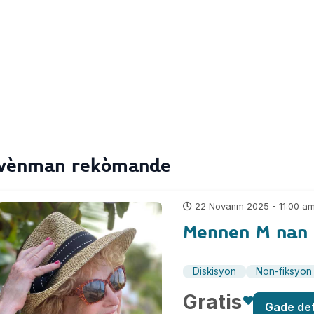
vènman rekòmande
22 Novanm 2025 - 11:00 a
Mennen M nan 
Diskisyon
Non-fiksyon
Gratis
Gade de