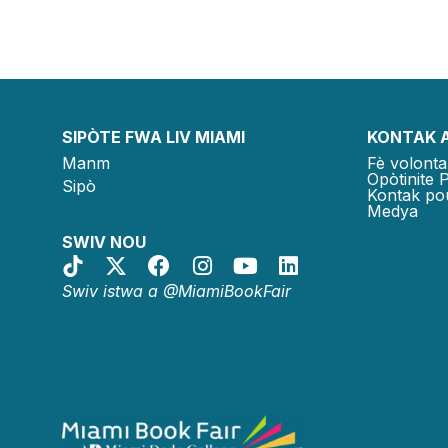
SIPÒTE FWA LIV MIAMI
KONTAK 
Manm
Fè volonta
Opòtinite 
Sipò
Kontak po
Medya
SWIV NOU
Swiv istwa a @MiamiBookFair