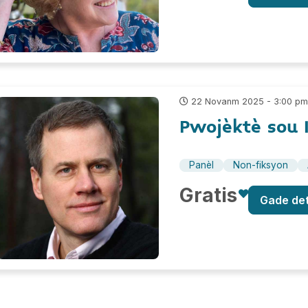
22 Novanm 2025 - 3:00 p
Pwojèktè sou 
Panèl
Non-fiksyon
Gratis
Gade de