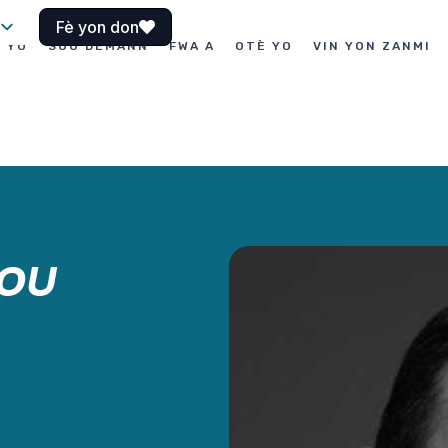
Fè yon don
I YO
SOU DEMANN
FWA A
OTÈ YO
VIN YON ZANMI
SOU