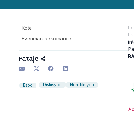
La
Kote
to
Evènman Rekòmande
in
Pa
R
Pataje
Diskisyon
Non-fiksyon
Espò
Ac