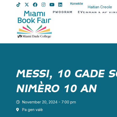
Konekte
Haitian Creole
PWOGRAM
EVÈNMAN K AP VIN
English
Spanish
MESSI, 10 GADE 
NIMÈRO 10 AN
November 20, 2024 - 7:00 pm
Pa gen valè