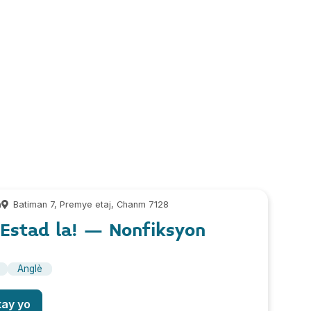
m
Batiman 7, Premye etaj, Chanm 7128
Estad la! – Nonfiksyon
Anglè
tay yo