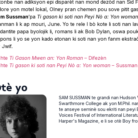
 tonbe nan adiksyon epi disparèt nan mond dezòd nan Sid Flo
lore yon motel lokal, Olney pran chemen pou sove pitit gason
am Sussman
’pa
Ti gason ki soti nan Peyi Nò a: Yon woman
nman li k ap mouri, June. Yo te rele l bò kote li soti nan lav
, idantite papa byolojik li, romans li ak Bob Dylan, oswa pou
pons li yo se yon kado etonan ki soti nan yon fanm ekstr
v Jwif.
hte
Ti Gason Mwen an: Yon Roman
– Difezèn
hte
Ti gason ki soti nan Peyi Nò a: Yon woman
– Sussman
tè yo
SAM SUSSMAN te grandi nan Hudson Va
Swarthmore College ak yon M.Phil. nan U
te anseye seminè sou ekriti nan peyi En
Voices Festival of International Literat
Harper's Magazine, e li se otè Boy fr