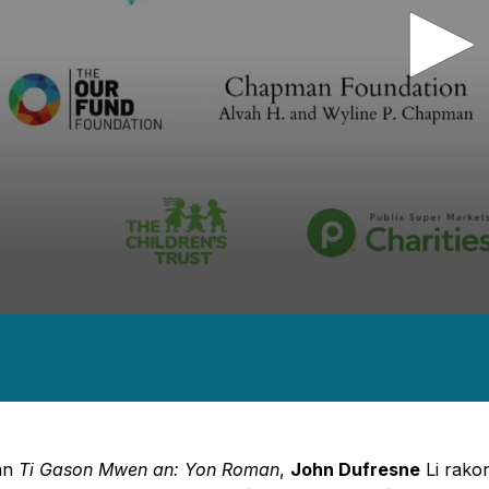
nds
es,
nds
Volume
an
Ti Gason Mwen an: Yon Roman
,
John Dufresne
Li rakon