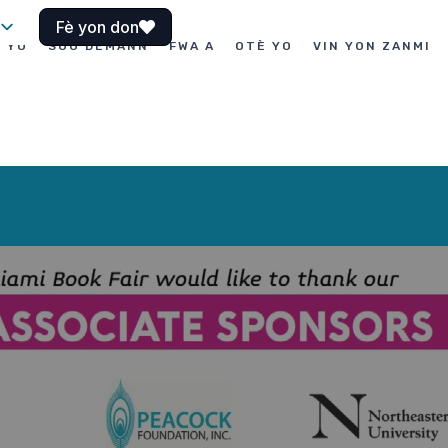
Fè yon don
I YO
SOU DEMANN
FWA A
OTÈ YO
VIN YON ZANMI