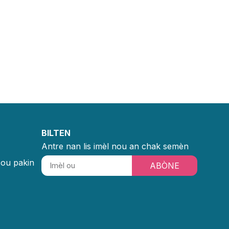
BILTEN
Antre nan lis imèl nou an chak semèn
sou pakin
ABÒNE