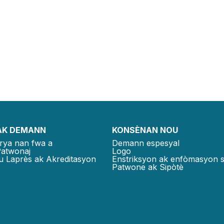
AK DEMANN
KONSÈNAN NOU
rya nan fwa a
Demann espesyal
Patwonaj
Logo
u Laprès ak Akreditasyon
Enstriksyon ak enfòmasyon 
Patwone ak Sipòtè