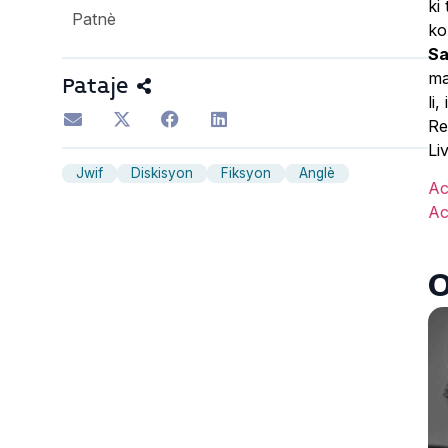
ki
Patnè
ko
S
ma
Pataje
li
Re
Li
Jwif
Diskisyon
Fiksyon
Anglè
Ac
Ac
O