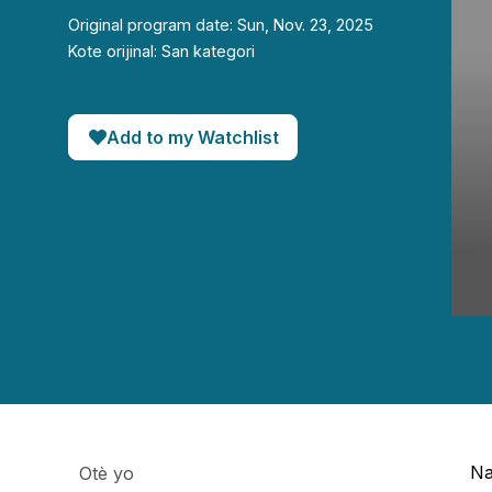
Original program date: Sun, Nov. 23, 2025
Kote orijinal: San kategori
Add to my Watchlist
0
seco
of
58
minut
20
seco
90%
N
Otè yo