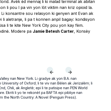
rid. Avèk èd mennaj li ki malad terminal ak abitan
 li pou l pa vin yon lòt viktim nan kriz opioid la.
Li konsantre sou relasyon ki genyen ant Evan ak
i li aletranje, li pa t konnen anpil bagay: kondisyon
kisa li te kite New York City pou yon kay fèm.
aòdinè. Modere pa
Jamie Betesh Carter
, Konsèy
lley nan New York. Li gradye ak yon B.A. nan
niversity of Oxford; li te viv nan Bèlen ak Jerizalèm; li
d, Chili, ak Angletè; epi li te patisipe nan PEN World
ure. Ekriti li yo te rekonèt pa BAFTA epi pibliye nan
om the North Country: A Novel (Penguin Press).