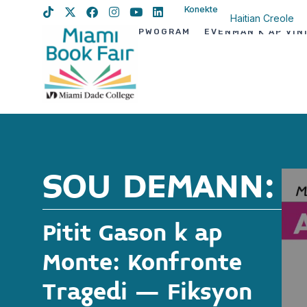
Konekte
Haitian Creole
PWOGRAM
EVÈNMAN K AP VIN
English
Spanish
SOU DEMANN:
Pitit Gason k ap
Monte: Konfronte
Tragedi – Fiksyon