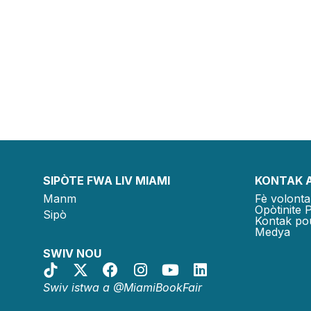
SIPÒTE FWA LIV MIAMI
KONTAK 
Manm
Fè volonta
Opòtinite 
Sipò
Kontak po
Medya
SWIV NOU
Swiv istwa a @MiamiBookFair