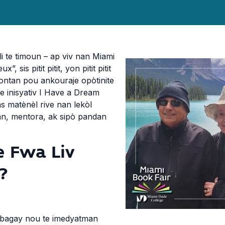
 li te timoun – ap viv nan Miami
, sis pitit pitit, yon pitit pitit
i lontan pou ankouraje opòtinite
e inisyativ I Have a Dream
s matènèl rive nan lekòl
an, mentora, ak sipò pandan
e Fwa Liv
?
 bagay nou te imedyatman