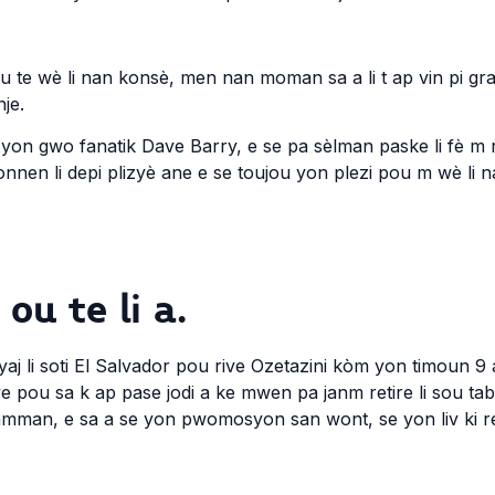
 te wè li nan konsè, men nan moman sa a li t ap vin pi gran 
je.
n gwo fanatik Dave Barry, e se pa sèlman paske li fè m r
onnen li depi plizyè ane e se toujou yon plezi pou m wè li 
ou te li a.
li soti El Salvador pou rive Ozetazini kòm yon timoun 9 
 pou sa k ap pase jodi a ke mwen pa janm retire li sou t
samman, e sa a se yon pwomosyon san wont, se yon liv ki r