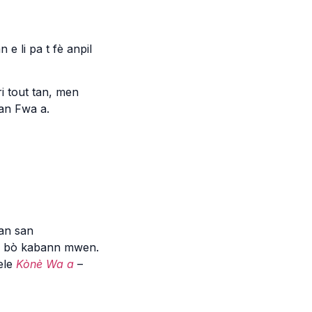
e li pa t fè anpil
i tout tan, men
nan Fwa a.
an san
ab bò kabann mwen.
ele
Kònè Wa a
–