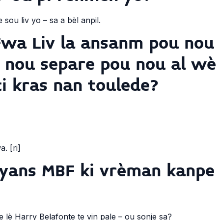
sou liv yo – sa a bèl anpil.
Fwa Liv la ansanm pou nou 
nou separe pou nou al wè 
i kras nan toulede?
. [ri]
yans MBF ki vrèman kanpe
è Harry Belafonte te vin pale – ou sonje sa?