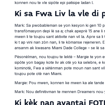
konnen nou te vle sipòte epi patisipe ladan l.
Ki sa Fwa Liv la vle di
Mark: Sa pwobableman se yon kesyon ki gen 10 pati.
transfòmasyon depi lè sa a; chak apeprè 15 ane li r
mwen li te toujou sant aktivite nan vil la. Apre sa 
ki t ap vini nan zòn nan, li te kòmanse rejeneren. E
ansanm ak kwasans Miami Dade College – se lè sa a sa
Pèsonèlman, nou toujou te lektè – Margie te yon es
sipòte yon bagay kote liv ak otè yo ka selebre, e
kominotè, Fwa a sètènman pote moun nan sant vil 
toujou pote otè nan Miami.
Margie: Pou mwen, konnen ke mwen ka ale tande a
Mark: Nou definitivman te mennen Dreamers nou y
Ki kèk nan avantaj FOT