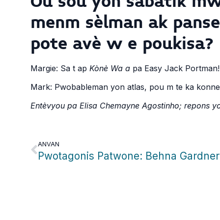
Ou sou yon sabatik mwa
menm sèlman ak panse o
pote avè w e poukisa?
Margie: Sa t ap
Kònè Wa a
pa Easy Jack Portman! 
Mark: Pwobableman yon atlas, pou m te ka konnen
Entèvyou pa Elisa Chemayne Agostinho; repons yo 
ANVAN
Pwotagonis Patwone: Behna Gardner