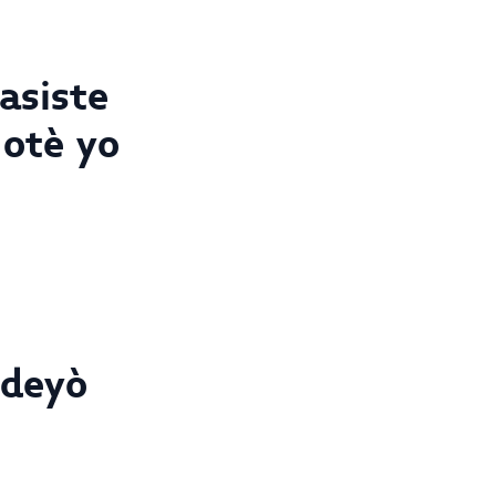
asiste
otè yo
 deyò