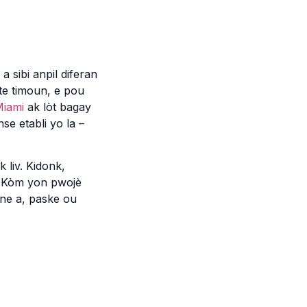
 sibi anpil diferan
 te timoun, e pou
Miami
ak lòt bagay
se etabli yo la –
 liv. Kidonk,
è. Kòm yon pwojè
ane a, paske ou