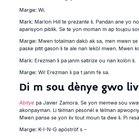
Margie: Wi.
Mark: Marlon Hill te prezante li. Pandan ane yo nou
aparisyon piblik. Se te yon moman m ap toujou son
Margie: Mwen totalman dakò ak sa, men mwen se yo
paske pitit gason li te ale nan lekòl mwen. Mwen k
Mark: Erezman li pa janm satirize ou nan kolòn li.
Margie: Wi! Erezman li pa t janm fè sa.
Di m sou dènye gwo liv 
Abitye
pa Javier Zamora. Se yon memwa sou vwayaj 
akonpayman. Li tèlman pèsonèl e tèlman apwopriye
Mwen panse se yon liv tout moun ta dwe li. Pi re
Margie: K-I-N-G apòstròf s –