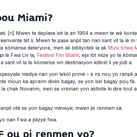
 pou Miami?
 [ri] Mwen te deplase isit la an 1954 e mwen te wè konte a
eenvante tèt li. Mwen te pase anpil tan nan sant vil la lè m
li te kòmanse deteryore, men ak bibliyotèk la ak
Mize Istwa 
pi lè Fwa Liv la,
Festival Fim Miami
, epi lòt mize yo te kòman
nt vil la te kòmanse vin destinasyon kiltirèl li ye jodi a.
pesyalis medya nan yon lekòl primè – e mi nou yo ranpli ak
 kote moun ka aprann divès bagay, se yon bèl bagay pou f
la chak Novanm, men se vrèman yon aktivite ki dire tout 
npil otè se yon bagay mèveye; mwen jis renmen sa.
o nan Fwa a plizyè fwa.
F ou pi renmen yo?