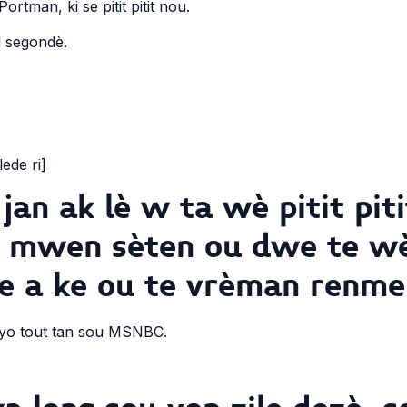
ortman, ki se pitit pitit nou.
l segondè.
lede ri]
an ak lè w ta wè pitit pit
en mwen sèten ou dwe te w
 a ke ou te vrèman renme
yo tout tan sou MSNBC.