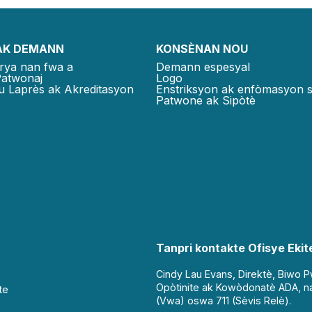
AK DEMANN
KONSÈNAN NOU
rya nan fwa a
Demann espesyal
Patwonaj
Logo
u Laprès ak Akreditasyon
Enstriksyon ak enfòmasyon 
Patwone ak Sipòtè
Tanpri kontakte Ofisye Ekite
Cindy Lau Evans, Direktè, Biwo 
Opòtinite ak Kowòdonatè ADA, n
te
(Vwa) oswa 711 (Sèvis Relè).