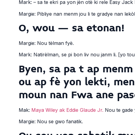
Mark: – sa te ekri pa yon jèn otè ki rele Easy Jack P
Margie: Pibliye nan menm jou li te gradye nan lekò
O, wou – sa etonan!
Margie: Nou tèlman fyè.
Mark: Natirèlman, se pi bon liv nou janm li. [yo tou
Byen, sa pa t ap menm j
ou ap fè yon lekti, m
moun nan Fwa ane pase
Mak:
Maya Wiley ak Eddie Glaude Jr.
Nou te gade 
Margie: Nou se gwo fanatik.