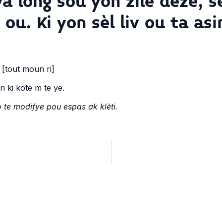
 long sou yon zile dezè, s
u. Ki yon sèl liv ou ta asi
[tout moun ri]
 ki kote m te ye.
te modifye pou espas ak klèti.