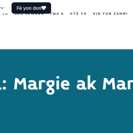
Fè yon don
I YO
SOU DEMANN
FWA A
OTÈ YO
VIN YON ZANMI
: Margie ak Ma