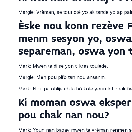
Margie: Vrèman, se tout otè yo ak tande yo ap pale 
Èske nou konn rezève 
menm sesyon yo, oswa 
separeman, oswa yon t
Mark: Mwen ta di se yon ti kras toulede.
Margie: Men pou pifò tan nou ansanm.
Mark: Nou pa oblije chita bò kote youn lòt chak fwa
Ki moman oswa eksper
pou chak nan nou?
Mark: Youn nan bagay mwen te vrèman renmen se l