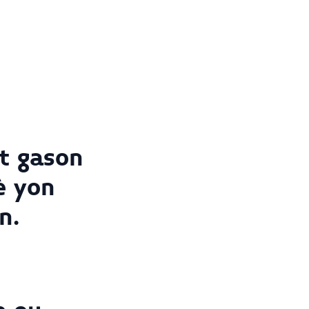
it gason
è yon
n.