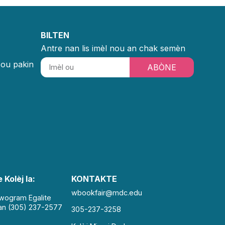
BILTEN
Antre nan lis imèl nou an chak semèn
sou pakin
ABÒNE
 Kolèj la:
KONTAKTE
wbookfair@mdc.edu
Pwogram Egalite
an (305) 237-2577
305-237-3258