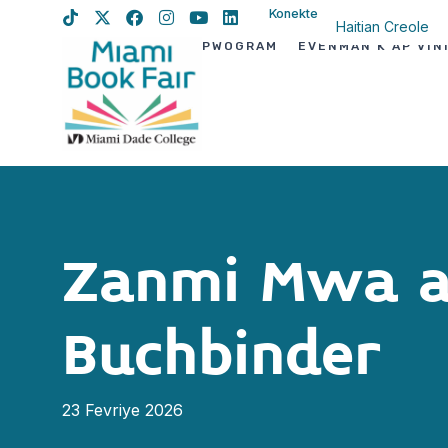
Konekte
Haitian Creole
PWOGRAM
EVÈNMAN K AP VIN
English
Spanish
Zanmi Mwa a
Buchbinder
23 Fevriye 2026