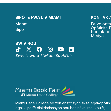
SIPÒTE FWA LIV MIAMI
KONTAK 
Manm
Fè volonta
Opòtinite 
Sipò
Kontak po
Medya
SWIV NOU
Swiv istwa a @MiamiBookFair
Miami Dade College se yon enstitisyon aksè egal/opòtini
egal ki pa fè diskriminasyon sou baz sèks, ras, koulè,