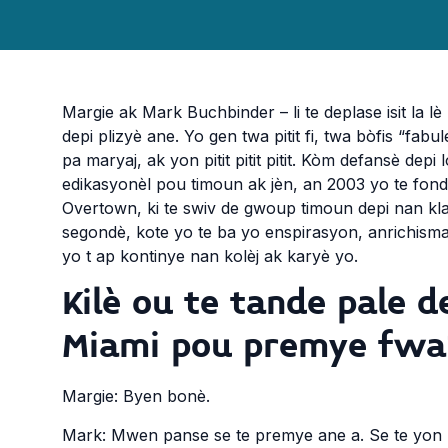
Margie ak Mark Buchbinder – li te deplase isit la lè
depi plizyè ane. Yo gen twa pitit fi, twa bòfis “fabuleux”
pa maryaj, ak yon pitit pitit pitit. Kòm defansè dep
edikasyonèl pou timoun ak jèn, an 2003 yo te fond
Overtown, ki te swiv de gwoup timoun depi nan kla
segondè, kote yo te ba yo enspirasyon, anrichism
yo t ap kontinye nan kolèj ak karyè yo.
Kilè ou te tande pale d
Miami pou premye fwa
Margie: Byen bonè.
Mark: Mwen panse se te premye ane a. Se te yon