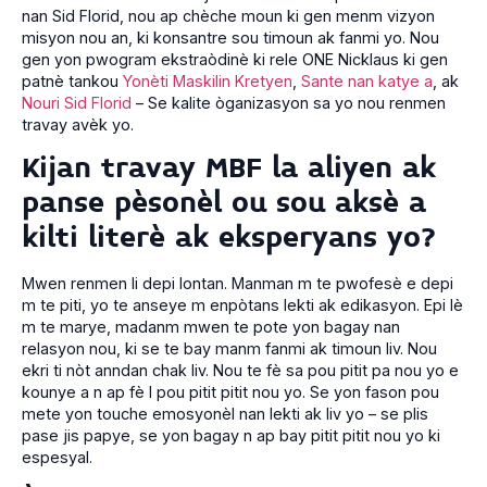
nan Sid Florid, nou ap chèche moun ki gen menm vizyon
misyon nou an, ki konsantre sou timoun ak fanmi yo. Nou
gen yon pwogram ekstraòdinè ki rele ONE Nicklaus ki gen
patnè tankou
Yonèti Maskilin Kretyen
,
Sante nan katye a
, ak
Nouri Sid Florid
– Se kalite òganizasyon sa yo nou renmen
travay avèk yo.
Kijan travay MBF la aliyen ak
panse pèsonèl ou sou aksè a
kilti literè ak eksperyans yo?
Mwen renmen li depi lontan. Manman m te pwofesè e depi
m te piti, yo te anseye m enpòtans lekti ak edikasyon. Epi lè
m te marye, madanm mwen te pote yon bagay nan
relasyon nou, ki se te bay manm fanmi ak timoun liv. Nou
ekri ti nòt anndan chak liv. Nou te fè sa pou pitit pa nou yo e
kounye a n ap fè l pou pitit pitit nou yo. Se yon fason pou
mete yon touche emosyonèl nan lekti ak liv yo – se plis
pase jis papye, se yon bagay n ap bay pitit pitit nou yo ki
espesyal.