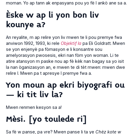
moman. Yo ap tann ak enpasyans pou yo fè l ankò ane sa a.
Èske w ap li yon bon liv
kounye a?
An reyalite, m ap relire yon liv mwen te li pou premye fwa
anviwon 1992, 1993, ki rele
Objektif la
pa Eli Goldratt. Mwen
se yon enjenyè pa fòmasyon e li konsantre sou
amelyorasyon pwosesis, ekri nan fòm yon woman. Li te
atire atansyon m paske nou ap fè kèk nan bagay sa yo isit
la nan òganizasyon an, e mwen te di tèt mwen: mwen dwe
relire l. Mwen pa t apresye l premye fwa a.
Yon moun ap ekri biyografi ou
– ki tit liv la?
Mwen renmen kesyon sa a!
Mèsi. [yo toulede ri]
Sa fè w panse, pa vre? Mwen panse li ta ye
Chèz kote w