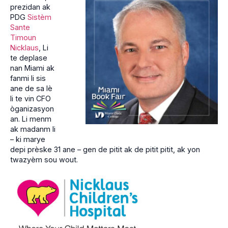
prezidan ak
PDG
Sistèm
Sante
Timoun
Nicklaus
, Li
te deplase
nan Miami ak
fanmi li sis
ane de sa lè
li te vin CFO
òganizasyon
an. Li menm
ak madanm li
– ki marye
depi prèske 31 ane – gen de pitit ak de pitit pitit, ak yon
twazyèm sou wout.