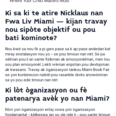
Ki sa ki te atire Nicklaus nan
Fwa Liv Miami – kijan travay
nou sipòte objektif ou pou
bati kominote?
Nou kwè sa nou fè a pi gwo pase sa k ap pase andedan kat
miray enstalasyon nou yo – se pou timoun nan nèt. Se pa
sèlman pou li an sante fizikman ak emosyonèlman, men tou
sou plan emosyonèl. Lekti vrèman enpòtan pou devlopman
ak kwasans. Travay ak òganizasyon tankou Miami Book Fair
se yon konbinezon natirèl pou rasanble divès anviwònman
sa yo pou ede timoun nan nèt.
Ki lòt òganizasyon ou fè
patenarya avèk yo nan Miami?
Kòm yon òganizasyon eritaj oswa yon òganizasyon
fondamantal – kèlkeswa jan ou vle rele li – pou sante timoun