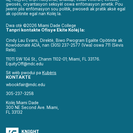
gwosès, oryantasyon seksyèl oswa enfòmasyon jenetik. Pou
jwenn plis enfòmasyon sou politik, pwosedi ak pratik aksè egal
ak opòtinite egal nan Kolèj la.
Dwa otè ©2026 Miami Dade College
Tanpri kontakte Ofisye Ekite Kolèj la:
Cindy Lau Evans, Direktè, Biwo Pwogram Egalite Opòtinite ak
Kowòdonatè ADA, nan (305) 237-2577 (Vwa) oswa 711 (Sèvis
Relè).
11011 SW 104 St., Chanm 1102-01; Miami, FL 33176.
EquityOff@mdc.edu
Sit wèb pwodui pa
Kubèris
KONTAKTE
wbookfair@mdc.edu
305-237-3258
Kolèj Miami Dade
300 NE Second Ave. Miami,
FL 33132