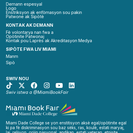
Demann espesyal
Logo
Enstriksyon ak enfòmasyon sou pakin
Patwone ak Sipòtè
KONTAK AK DEMANN
Fè volontarya nan fwa a
Opòtinite Patwonaj
Kontak pou Laprès ak Akreditasyon Medya
SIPÒTE FWA LIV MIAMI
Manm
Sipò
SWIV NOU
Swiv istwa a @MiamiBookFair
Miami Dade College se yon enstitisyon aksè egal/opòtinite egal
ki pa fè diskriminasyon sou baz sèks, ras, koulè, estati maryaj,
laj, relijyon, orijin nasyonal, andikap, estati veteran, etnisite,