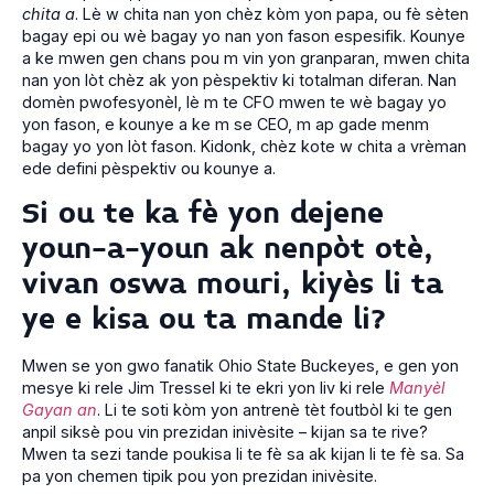
chita a
. Lè w chita nan yon chèz kòm yon papa, ou fè sèten
bagay epi ou wè bagay yo nan yon fason espesifik. Kounye
a ke mwen gen chans pou m vin yon granparan, mwen chita
nan yon lòt chèz ak yon pèspektiv ki totalman diferan. Nan
domèn pwofesyonèl, lè m te CFO mwen te wè bagay yo
yon fason, e kounye a ke m se CEO, m ap gade menm
bagay yo yon lòt fason. Kidonk, chèz kote w chita a vrèman
ede defini pèspektiv ou kounye a.
Si ou te ka fè yon dejene
youn-a-youn ak nenpòt otè,
vivan oswa mouri, kiyès li ta
ye e kisa ou ta mande li?
Mwen se yon gwo fanatik Ohio State Buckeyes, e gen yon
mesye ki rele Jim Tressel ki te ekri yon liv ki rele
Manyèl
Gayan an
. Li te soti kòm yon antrenè tèt foutbòl ki te gen
anpil siksè pou vin prezidan inivèsite – kijan sa te rive?
Mwen ta sezi tande poukisa li te fè sa ak kijan li te fè sa. Sa
pa yon chemen tipik pou yon prezidan inivèsite.