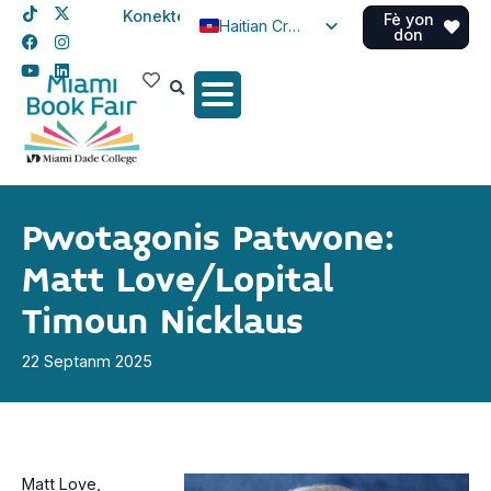
Konekte
Fè yon
Haitian Creole
don
English
Spanish
Pwotagonis Patwone:
Matt Love/Lopital
Timoun Nicklaus
22 Septanm 2025
Matt Love,