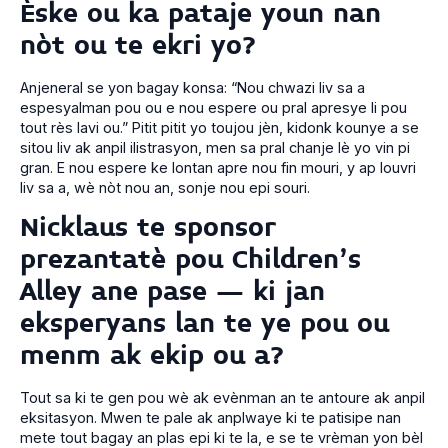
Èske ou ka pataje youn nan
nòt ou te ekri yo?
Anjeneral se yon bagay konsa: “Nou chwazi liv sa a
espesyalman pou ou e nou espere ou pral apresye li pou
tout rès lavi ou.” Pitit pitit yo toujou jèn, kidonk kounye a se
sitou liv ak anpil ilistrasyon, men sa pral chanje lè yo vin pi
gran. E nou espere ke lontan apre nou fin mouri, y ap louvri
liv sa a, wè nòt nou an, sonje nou epi souri.
Nicklaus te sponsor
prezantatè pou Children's
Alley ane pase – ki jan
eksperyans lan te ye pou ou
menm ak ekip ou a?
Tout sa ki te gen pou wè ak evènman an te antoure ak anpil
eksitasyon. Mwen te pale ak anplwaye ki te patisipe nan
mete tout bagay an plas epi ki te la, e se te vrèman yon bèl