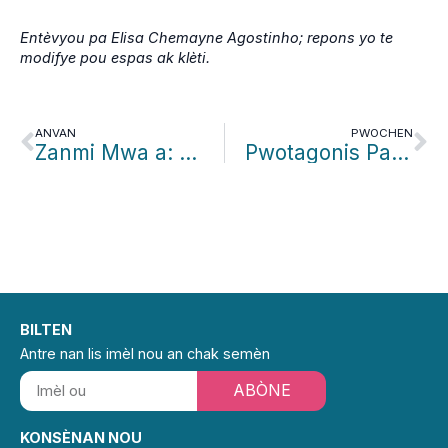
Entèvyou pa Elisa Chemayne Agostinho; repons yo te
modifye pou espas ak klèti.
ANVAN
PWOCHEN
Zanmi Mwa a: Beatriz Portela
Pwotagonis Patwone: Al Dotson/Bilzin Sumberg
BILTEN
Antre nan lis imèl nou an chak semèn
ABÒNE
KONSÈNAN NOU