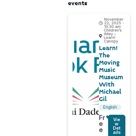
events
November
22, 2025 -
10:30 am
Children’s
Alley –
Learn!
Canopy
Learn!
The
Moving
Music
Museum
With
Michael
Gil
English
Fr
Vie
e
w
Det
e
ails