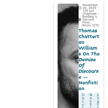
November
22, 2025 -
1:00 pm
Chapman –
Building 3,
Second
Floor,
Room 3210
Thomas
Chattert
on
William
s On
The
Demise
Of
Discours
e
–
Nonficti
on
D
N
E
is
o
n
c
n
g
u
fi
li
s
c
s