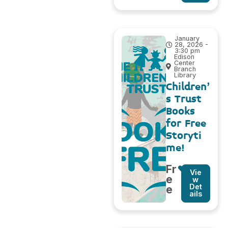
January
28, 2026 -
3:30 pm
Edison
Center
Branch
Library
Children’
s Trust
Books
for Free
Storyti
me!
Fr
Vie
e
w
Det
e
ails