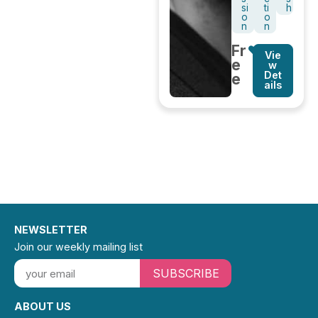
si
ti
h
o
o
n
n
Fr
Vie
e
w
Det
e
ails
NEWSLETTER
Join our weekly mailing list
SUBSCRIBE
ABOUT US