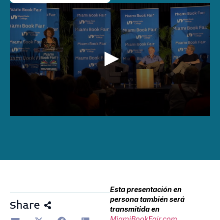
0
seconds
of
1
hour,
24
minutes,
2
seconds
Esta presentación en
persona también será
Share
transmitida en
MiamiBookFair.com
.