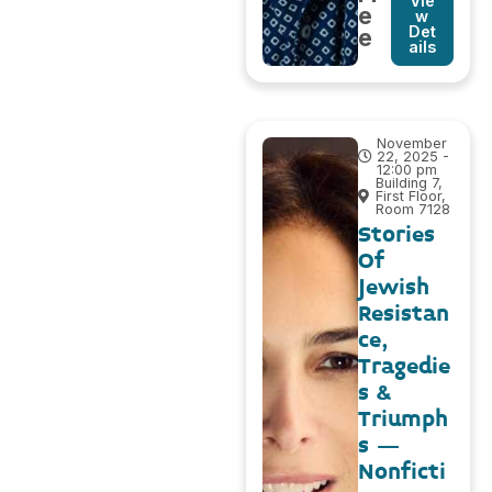
Vie
e
w
Det
e
ails
November
22, 2025 -
12:00 pm
Building 7,
First Floor,
Room 7128
Stories
Of
Jewish
Resistan
ce,
Tragedie
s &
Triumph
s –
Nonficti