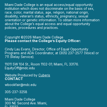
Miami Dade College is an equal access/equal opportunity
institution which does not discriminate on the basis of sex,
race, color, marital status, age, religion, national origin,
disability, veteran’s status, ethnicity, pregnancy, sexual
orientation or genetic information. To obtain more information
about the College’s equal access and equal opportunity
policies, procedures and practices.
Copyright ©2026 Miami Dade College
Please contact the College’s Equity Officer:
Cindy Lau Evans, Director, Office of Equal Opportunity
Programs and ADA Coordinator, at (305) 237-2577 (Voice) or
711 (Relay Service).
11011 SW 104 St., Room 1102-01; Miami, FL 33176.
EquityOff@mdc.edu
Website Produced by
Cuberis
CONTACT
wbookfair@mdc.edu
305-237-3258
Miami Dade College
300 NE Second Ave. Miami,
FL 33132