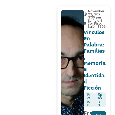
November
23, 2025 -
3:30 pm
Edificio 8,
3er Piso,
Salón 8303
Vínculos
En
Palabra:
Familias
,
Memoria
E
Identida
d –
Ficción
Fi
Sp
ct
an
io
is
n
h
Fr