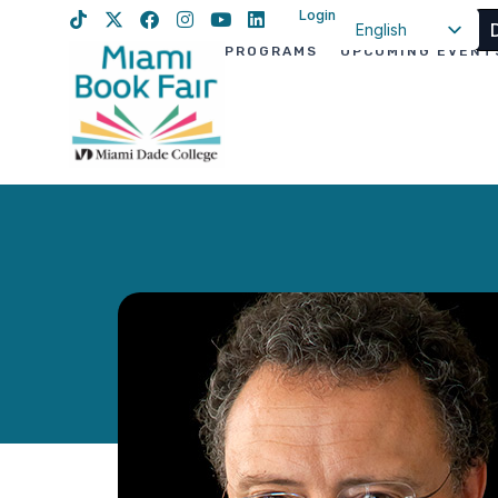
Login
English
PROGRAMS
UPCOMING EVENT
Spanish
Haitian Creole