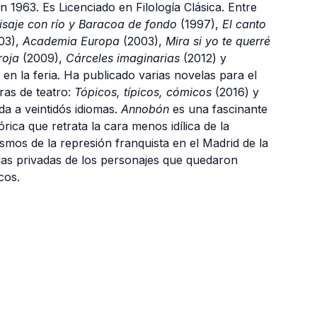
 1963. Es Licenciado en Filología Clásica. Entre
isaje con río y Baracoa de fondo
(1997),
El canto
03),
Academia Europa
(2003),
Mira si yo te querré
roja
(2009),
Cárceles imaginarias
(2012) y
en la feria. Ha publicado varias novelas para el
ras de teatro:
Tópicos, típicos, cómicos
(2016) y
da a veintidós idiomas.
Annobón
es una fascinante
órica que retrata la cara menos idílica de la
smos de la represión franquista en el Madrid de la
idas privadas de los personajes que quedaron
cos.