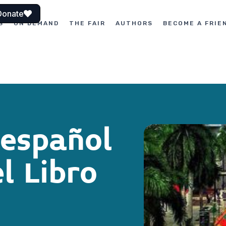
Donate
S
ON DEMAND
THE FAIR
AUTHORS
BECOME A FRIE
español
l Libro