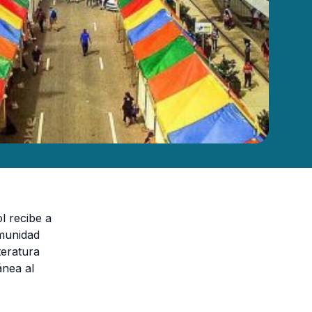
l recibe a
omunidad
teratura
ánea al