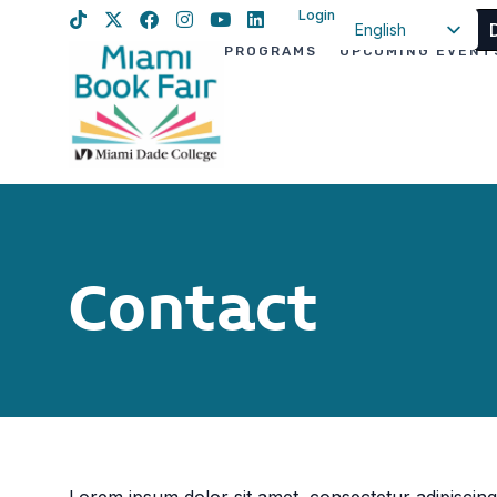
Login
English
PROGRAMS
UPCOMING EVENT
Spanish
Haitian Creole
Contact
Lorem ipsum dolor sit amet, consectetur adipiscing