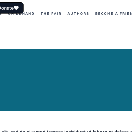
Donate
S
ON DEMAND
THE FAIR
AUTHORS
BECOME A FRIE
 elit, sed do eiusmod tempor incididunt ut labore et dolore