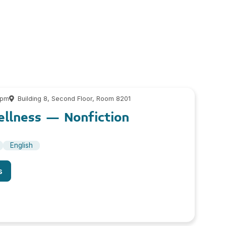
 pm
Building 8, Second Floor, Room 8201
ellness – Nonfiction
English
s