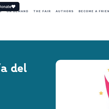
Donate
S
ON DEMAND
THE FAIR
AUTHORS
BECOME A FRIE
ía del