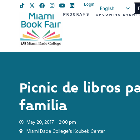
Login
English
PROGRAMS
UPCOMING EVENT
Spanish
Haitian Creole
Picnic de libros p
familia
May 20, 2017 - 2:00 pm
Miami Dade College’s Koubek Center