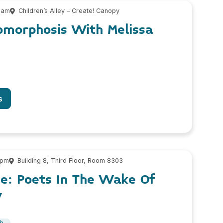
 am
Children’s Alley – Create! Canopy
omorphosis With Melissa
s
 pm
Building 8, Third Floor, Room 8303
ce: Poets In The Wake Of
y
sh