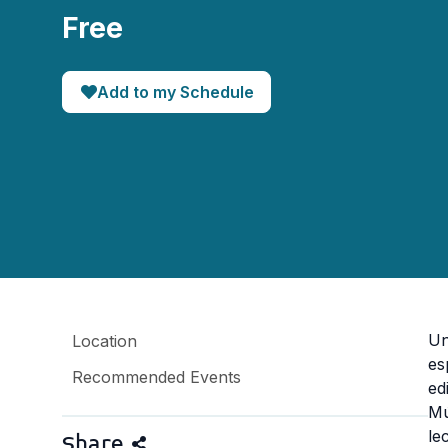
Free
Add to my Schedule
Un
Location
es
Recommended Events
ed
Mú
le
Share