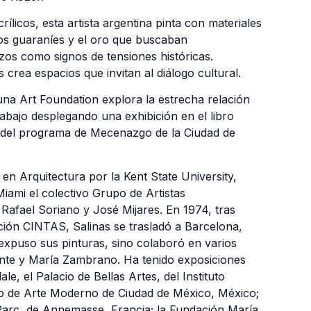
licos, esta artista argentina pinta con materiales
los guaraníes y el oro que buscaban
zos como signos de tensiones históricas.
crea espacios que invitan al diálogo cultural.
una Art Foundation explora la estrecha relación
trabajo desplegando una exhibición en el libro
yo del programa de Mecenazgo de la Ciudad de
en Arquitectura por la Kent State University,
iami el colectivo Grupo de Artistas
Rafael Soriano y José Mijares. En 1974, tras
ación CINTAS, Salinas se trasladó a Barcelona,
 expuso sus pinturas, sino colaboró en varios
lente y María Zambrano. Ha tenido exposiciones
e, el Palacio de Bellas Artes, del Instituto
eo de Arte Moderno de Ciudad de México, México;
Parc, de Annemasse, Francia; la Fundación María