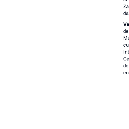
Za
de
Ve
de
Mu
cu
In
Ga
de
en