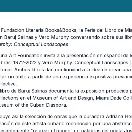
 Fundación Literaria Books&Books, la Feria del Libro de 
n Baruj Salinas y Vero Murphy conversando sobre sus lib
rphy: Conceptual Landscapes
una Art Foundation invita a la presentación en español de lo
bras: 1972-2022 y Vero Murphy. Conceptual Landscapes │ P
itorial. Ambos libros dan continuidad a la idea de crear una 
itar un texto a partir de una experiencia expositiva previ
llective.
 libro de Baruj Salinas documenta la exposición producida
llections en el Museum of Art and Design, Miami Dade Col
seum of the Cuban Diaspora.
cluye así la selección de obras que la curadora Adriana He
eación de este artista cubano reconocido por una abstrac
cesantemente “recrear el origen” en palabras del poeta Jo