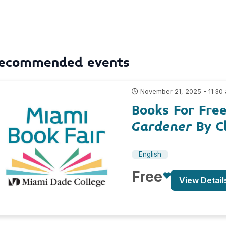
ecommended events
November 21, 2025 - 11:30
Books For Fre
Gardener
By C
English
Free
View Detail