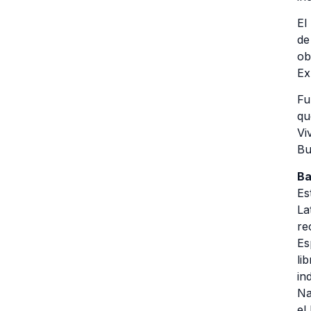
El
de
ob
Ex
Fu
qu
Vi
Bu
Ba
Es
La
re
Es
li
in
Na
el