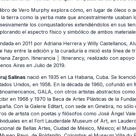
 libro de Vero Murphy explora cómo, en lugar de óleos o acrí
 la tierra como la yerba mate que ancestralmente usaban 
sesivamente los conquistadores extendiéndolos en sus lien
plorando el espectro físico y simbólico de ambos materiales 
ndada en 2011 por Adriana Herrera y Willy Castellanos, Al
e hay entre la edición y la curaduría e inició esta línea de 
viana Zargon. Itinerancia │ Itinerancy, realizado con apo
enos Aires en Julio de 2019.
ruj Salinas
nació en 1935 en La Habana, Cuba. Se licenció 
tados Unidos, en 1958. En la década de 1960, cofundó en M
tinoamericanos, GALA, con otros artistas abstractos como 
cibir en 1968 y 1970 la Beca de Artes Plásticas de la Fund
paña. Con la Galerie Editart, con sede en Ginebra, no sólo
bros de artista con poetas y filósofos como José Ángel Va
dividuales en el Fort Lauderdale Museum of Art, en Lauderdal
cional de Bellas Artes, Ciudad de México, México; el Mus
 Museo Rayo, de Roldanillo, Colombia; el Museum Villa du 