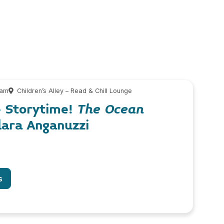
 am
Children’s Alley – Read & Chill Lounge
e Storytime!
The Ocean
lara Anganuzzi
s