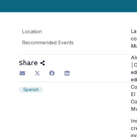
La
Location
co
Recommended Events
Mu
Al
Share
│O
ed
ed
Co
Spanish
El
Co
Mu
In
cr
in