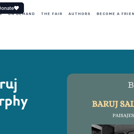
Donate
S
ON DEMAND
THE FAIR
AUTHORS
BECOME A FRIE
ruj
urphy