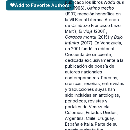
publicado los libros
Nada que
Add to Favorite Authors
ver
(1986),
Último trecho
(1997, mención honorífica en
la VII Bienal Literaria Ateneo
de Calabozo Francisco Lazo
Martí),
El viaje
(2001),
Caracas mortal
(2015) y
Bajo
infinito
(2017). En Venezuela,
en 2001 fundó la editorial
Cincuenta de cincuenta,
dedicada exclusivamente a la
publicación de poesía de
autores nacionales
contemporáneos. Poemas,
crónicas, reseñas, entrevistas
y traducciones suyas han
sido incluidas en antologías,
periódicos, revistas y
portales de Venezuela,
Colombia, Estados Unidos,
Argentina, Chile, Uruguay,
España e Italia. Parte de su
poesía reciente fue