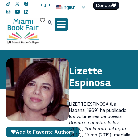
Login
Donate
English
Spanish
Haitian Creole
Lizette
Espinosa
LIZETTE ESPINOSA (La
Habana, 1969) ha publicado
los volúmenes de poesía
Donde se quiebra la luz
(2015),
Por la ruta del agua
Add to Favorite Authors
(2017),
Humo
(2019), medalla