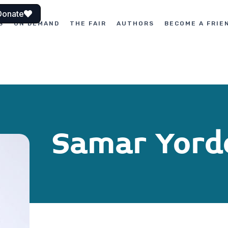
Donate
S
ON DEMAND
THE FAIR
AUTHORS
BECOME A FRIE
Samar Yord