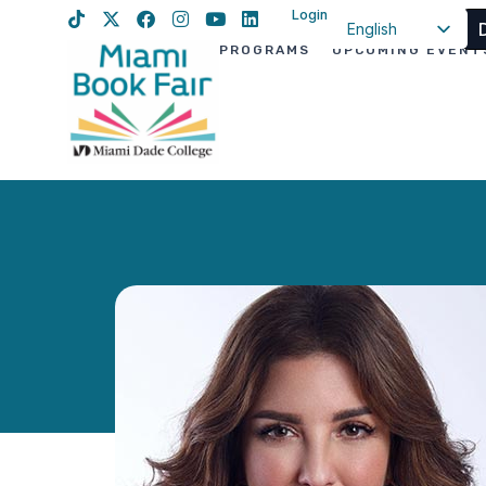
Login
English
PROGRAMS
UPCOMING EVENT
Spanish
Haitian Creole