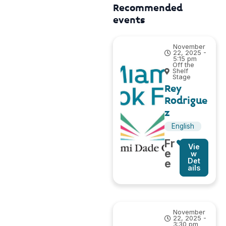
Recommended
events
November
22, 2025 -
5:15 pm
Off the
Shelf
Stage
Rey
Rodrigue
z
English
Fr
Vie
e
w
Det
e
ails
November
22, 2025 -
3:30 pm