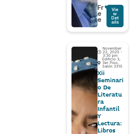
Fr
Vie
e
w
Det
e
ails
November
22, 2025 -
3:30 pm
Edificio 3,
3er Piso,
Salón 3315
Xii
Seminari
o De
Literatu
ra
Infantil
Y
Lectura:
Libros