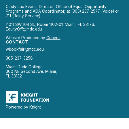
Cindy Lau Evans, Director, Office of Equal Opportunity
Programs and ADA Coordinator, at (305) 237-2577 (Voice) or
711 (Relay Service).
11011 SW 104 St., Room 1102-01; Miami, FL 33176.
EquityOff@mdc.edu
Website Produced by
Cuberis
CONTACT
wbookfair@mdc.edu
305-237-3258
Miami Dade College
300 NE Second Ave. Miami,
FL 33132
Powered by Knight