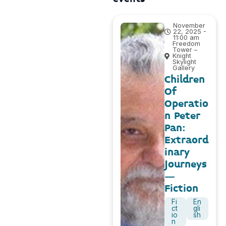
November
22, 2025 -
11:00 am
Freedom
Tower –
Knight
Skylight
Gallery
Children
Of
Operatio
n Peter
Pan:
Extraord
inary
Journeys
–
Fiction
Fi
En
ct
gli
io
sh
n