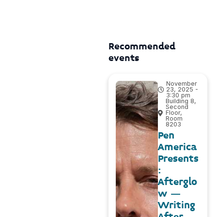
Recommended
events
November
23, 2025 -
3:30 pm
Building 8,
Second
Floor,
Room
8203
Pen
America
Presents
:
Afterglo
w –
Writing
After