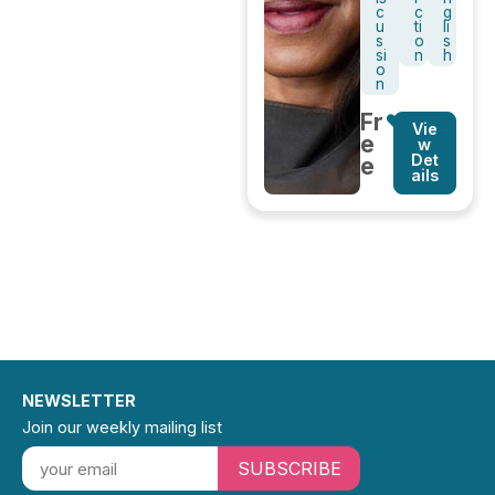
c
c
g
u
ti
li
s
o
s
si
n
h
o
n
Fr
Vie
e
w
Det
e
ails
NEWSLETTER
Join our weekly mailing list
SUBSCRIBE