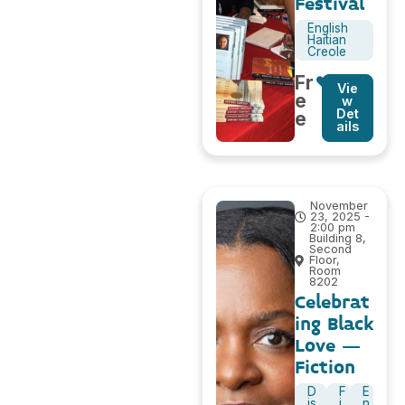
Festival
English
Haitian
Creole
Fr
Vie
e
w
Det
e
ails
November
23, 2025 -
2:00 pm
Building 8,
Second
Floor,
Room
8202
Celebrat
ing Black
Love –
Fiction
D
F
E
is
i
n