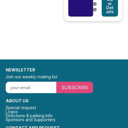
e
w
Det
e
ails
NEWSLETTER
Join our weekly mailing list
SUBSCRIBE
ABOUT US
Special request
Logos
Directions & parking info
Sponsors and Supporters
CONTACT AND REQUEST