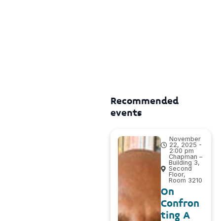
Recommended
events
November
22, 2025 -
2:00 pm
Chapman –
Building 3,
Second
Floor,
Room 3210
On
Confron
ting A