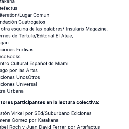
takana
tefactus
literation/Lugar Comun
ndación Cuatrogatos
 otra esquina de las palabras/ Insularis Magazine,
ernes de Tertulia/Editorial El Ateje,
gari
iciones Furtivas
ncoBooks
ntro Cultural Español de Miami
ago por las Artes
iciones UnosOtros
iciones Universal
tra Urbana
tores participantes en la lectura colectiva:
stón Virkel por SEd/Suburbano Ediciones
mena Gómez por Katakana
bel Roch y Juan David Ferrer por Artefactus