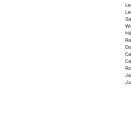
Le
Le
Sa
Wi
Hé
Ra
Di
Ca
Ca
Ro
Ja
Ju