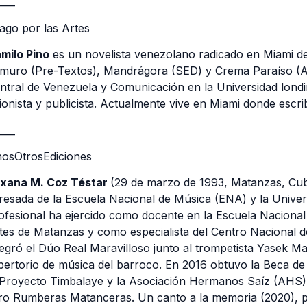
____
ago por las Artes
milo Pino
es un novelista venezolano radicado en Miami de
muro (Pre-Textos), Mandrágora (SED) y Crema Paraíso (Ali
ntral de Venezuela y Comunicación en la Universidad londi
ionista y publicista. Actualmente vive en Miami donde escribe
____
osOtrosEdiciones
xana M. Coz Téstar
(29 de marzo de 1993, Matanzas, Cub
resada de la Escuela Nacional de Música (ENA) y la Univers
ofesional ha ejercido como docente en la Escuela Nacional
tes de Matanzas y como especialista del Centro Nacional d
tegró el Dúo Real Maravilloso junto al trompetista Yasek 
pertorio de música del barroco. En 2016 obtuvo la Beca de
 Proyecto Timbalaye y la Asociación Hermanos Saíz (AHS). 
bro Rumberas Matanceras. Un canto a la memoria (2020), pu