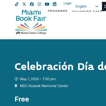
Login
English
PROGRAMS
UPCOMING EVENT
Spanish
Haitian Creole
Celebración Día d
May 1, 2024 - 7:00 pm
MDC Koubek Memorial Center
Free