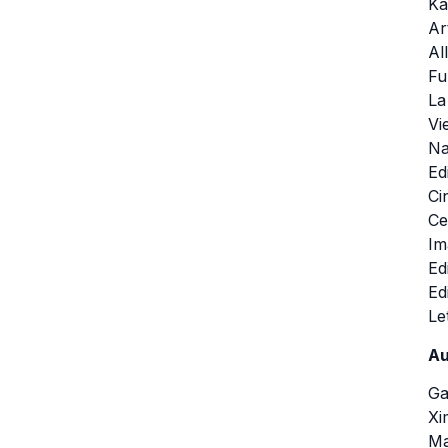
Ka
Ar
Al
Fu
La
Vi
Na
Ed
Ci
Ce
Im
Ed
Ed
Le
Au
Ga
Xi
Ma