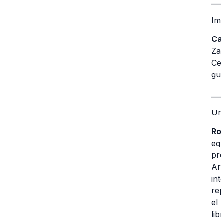
__
Im
Ca
Za
Ce
gu
__
Un
Ro
eg
pr
Ar
in
re
el
li