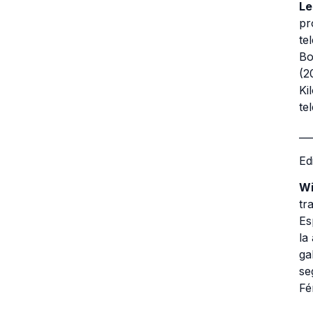
Le
pr
te
Bo
(2
Ki
te
__
Ed
Wi
tr
Es
la
ga
se
Fé