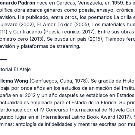
onardo Padrón
nace en Caracas, Venezuela, en 1959. Es esc
olífica obra abarca géneros como poesía, ensayo, crónica, en
levisión. Ha publicado, entre otros, los poemarios La orilla
ulevard (2002), El Amor Tóxico (2005), Los materiales hum
011) y Contracanto (Poesía reunida, 2017). Entre sus obras 
lómetro cero (2013), Se busca un país (2015), Tiempos fero
levisión y plataformas de streaming.
____
itorial El Ateje
llema Wong
(Cienfuegos, Cuba, 1978). Se gradúa de Histor
abaja por once años en los estudios de animación del Institu
paña en el 2012 y un año después se establece en Estados
 actualidad es empleada para el Estado de la Florida. Su p
lardonada con el IV Concurso Internacional de Novela Conta
gundo lugar en el International Latino Book Award (2017). S
minas: antología de infidelidades y mentiras escritas por mu