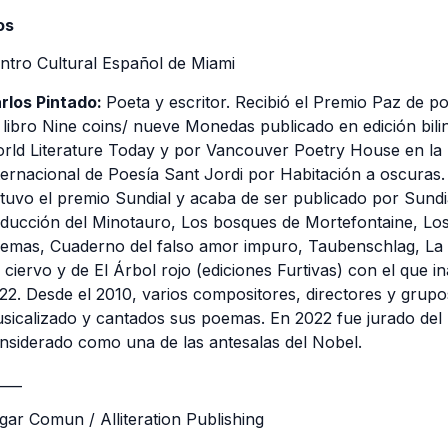
os
ntro Cultural Español de Miami
rlos Pintado:
Poeta y escritor. Recibió el Premio Paz de p
 libro Nine coins/ nueve Monedas publicado en edición bili
rld Literature Today y por Vancouver Poetry House en la li
ternacional de Poesía Sant Jordi por Habitación a oscuras
tuvo el premio Sundial y acaba de ser publicado por Sund
ducción del Minotauro, Los bosques de Mortefontaine, Los
emas, Cuaderno del falso amor impuro, Taubenschlag, La s
 ciervo y de El Árbol rojo (ediciones Furtivas) con el que i
22. Desde el 2010, varios compositores, directores y grup
sicalizado y cantados sus poemas. En 2022 fue jurado del 
nsiderado como una de las antesalas del Nobel.
____
gar Comun / Alliteration Publishing