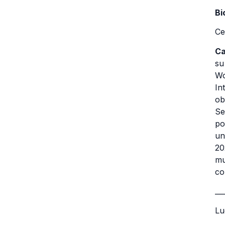
Bi
Ce
Ca
su
Wo
In
ob
Se
po
un
20
mu
co
__
Lu