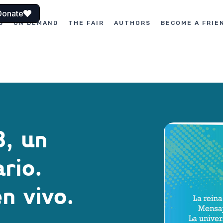
Donate
S
ON DEMAND
THE FAIR
AUTHORS
BECOME A FRIE
, u​n
rio.
n vivo.