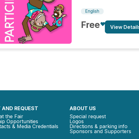
English
Free
View Detail
 AND REQUEST
ABOUT US
at the Fair
Special request
ip Opportunities
Logos
acts & Media Credentials
Directions & parking info
Sponsors and Supporters