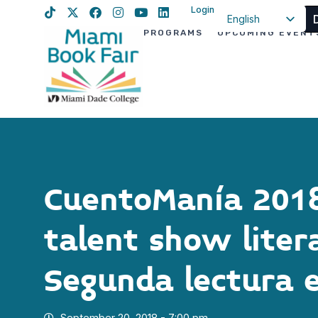
Login
English
PROGRAMS
UPCOMING EVENT
Spanish
Haitian Creole
CuentoManía 2018
talent show litera
Segunda lectura e
September 20, 2018 - 7:00 pm