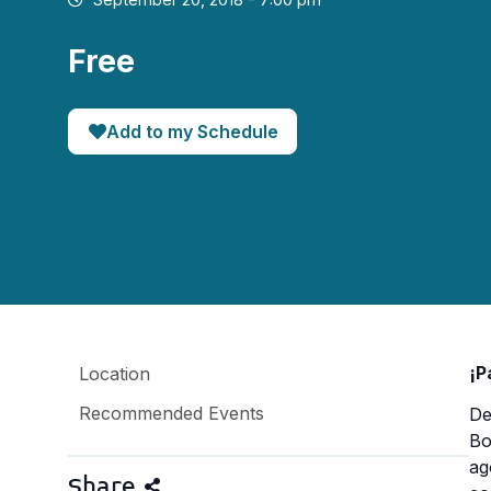
Free
Add to my Schedule
¡P
Location
Recommended Events
De
Bo
ag
Share