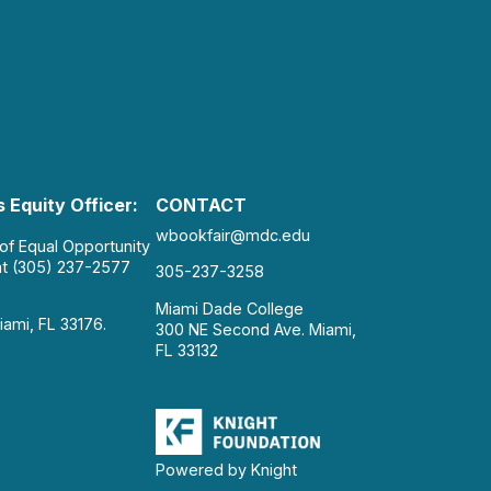
 Equity Officer:
CONTACT
wbookfair@mdc.edu
 of Equal Opportunity
at (305) 237-2577
305-237-3258
Miami Dade College
iami, FL 33176.
300 NE Second Ave. Miami,
FL 33132
Powered by Knight