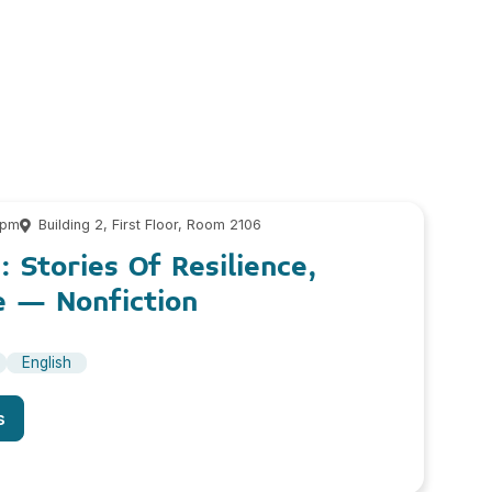
 pm
Building 2, First Floor, Room 2106
: Stories Of Resilience,
e – Nonfiction
English
s