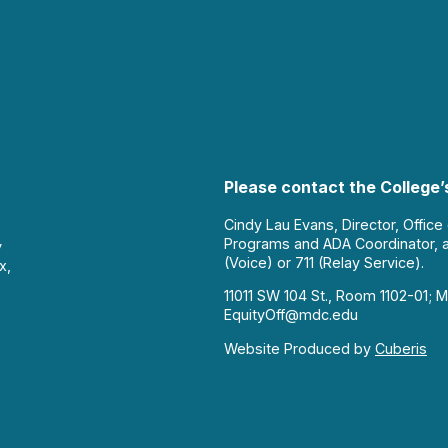
Please contact the College’s
Cindy Lau Evans, Director, Office
Programs and ADA Coordinator, 
y
(Voice) or 711 (Relay Service).
x,
11011 SW 104 St., Room 1102-01; M
EquityOff@mdc.edu
Website Produced by
Cuberis