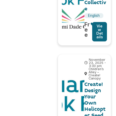
Collectiv
e
English
Fr
Vie
e
w
Det
e
ails
November
23, 2025 -
3:30 pm
Children’s
Alley –
Create!
Canopy
Create!
Design
Your
Own
Helicopt
er Seed