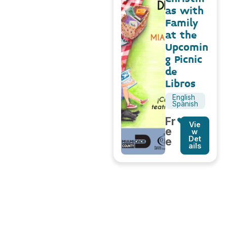
as with
Family
at the
Upcomin
g Picnic
de
Libros
English
Spanish
Fr
Vie
e
w
Det
e
ails