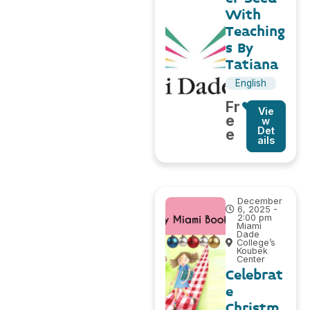
With
Teaching
s By
Tatiana
English
Fr
Vie
e
w
Det
e
ails
December
6, 2025 -
2:00 pm
Miami
Dade
College’s
Koubek
Center
Celebrat
e
Christm