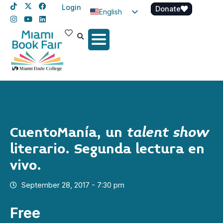
Login
Donate
English
Spanish
Haitian Creole
talent show
CuentoManía, u​n
literario. Segunda lectura en
vivo.
September 28, 2017 - 7:30 pm
Free