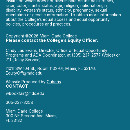
institution which does not discriminate on the basis of sex,
race, color, marital status, age, religion, national origin,
disability, veteran’s status, ethnicity, pregnancy, sexual
orientation or genetic information. To obtain more information
about the College’s equal access and equal opportunity
policies, procedures and practices.
Copyright ©2026 Miami Dade College
Please contact the College’s Equity Officer:
Cindy Lau Evans, Director, Office of Equal Opportunity
Programs and ADA Coordinator, at (305) 237-2577 (Voice) or
711 (Relay Service).
11011 SW 104 St., Room 1102-01; Miami, FL 33176.
EquityOff@mdc.edu
Website Produced by
Cuberis
CONTACT
wbookfair@mdc.edu
305-237-3258
Miami Dade College
300 NE Second Ave. Miami,
FL 33132