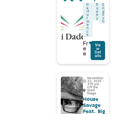
P
P
E
e
o
n
rf
e
g
o
tr
li
r
y
s
m
h
a
n
c
e
Fr
Vie
e
w
Det
e
ails
November
22, 2025 -
3:15 pm
Off the
Shelf
Stage
House
Savage
Feat. Big