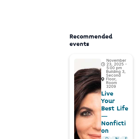
Recommended
events
November
23, 2025 -
5:00 pm
Building 3,
Second
Floor,
Room
3209
Live
Your
Best Life
–
Nonficti
on