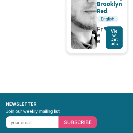
Brooklyn
Red
English
Fr
Vie
e
w
Det
e
ails
NEWSLETTER
Join our weekly mailing list
SUBSCRIBE