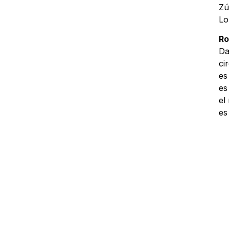
Zú
Lo
Ro
Da
ci
es
es
el
es