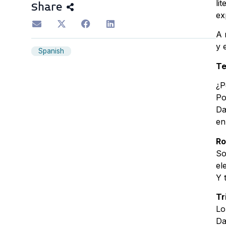
li
Share
ex
A 
y 
Spanish
Te
¿P
Po
Da
en
Ro
So
el
Y 
Tri
Lo
Da