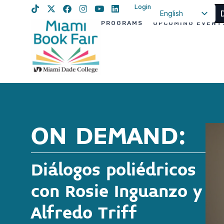
Login
English
PROGRAMS
UPCOMING EVENT
Spanish
Haitian Creole
ON DEMAND:
Diálogos poliédricos
con Rosie Inguanzo y
Alfredo Triff