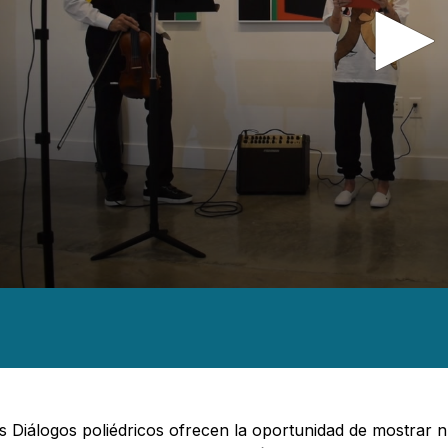
nds
es,
nds
Volume
s Diálogos poliédricos ofrecen la oportunidad de mostrar 