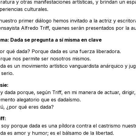
teratura y otras manifestaciones artísticas, y brindan un espa
periencias culturales.
nuestro primer diálogo hemos invitado a la actriz y escrito
ensayista Alfredo Triff, quienes serán presentados por la a
ma: Dada se pregunta a sí misma en clave
or qué dada? Porque dada es una fuerza liberadora.
rque nos permite ser nosotros mismos.
da es un movimiento artístico vanguardista anárquico y j
 serio.
sie:
y dada porque, según Triff, en mi manera de actuar, dirigir
emento alegatorio que es dadaísmo.
tú, ¿por qué eres dada?
ff:
 soy porque dada es una píldora contra el castrismo nuestr
da es amor y humor; es el bálsamo de la libertad.