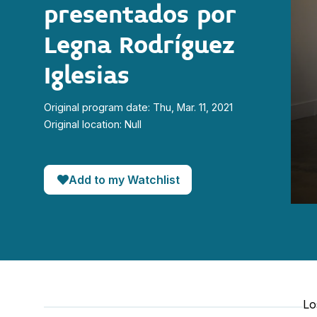
presentados por
Legna Rodríguez
Iglesias
Original program date: Thu, Mar. 11, 2021
Original location: Null
Add to my Watchlist
0
seco
of
19
minut
26
seco
90%
Lo