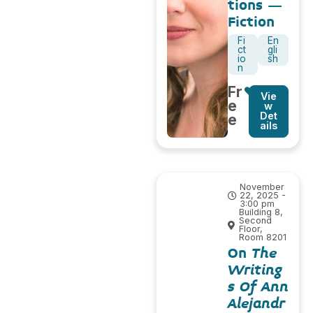
tions –
Fiction
Fi
En
ct
gli
io
sh
n
Fr
Vie
e
w
Det
e
ails
November
22, 2025 -
3:00 pm
Building 8,
Second
Floor,
Room 8201
On
The
Writing
s Of Ann
Alejandr