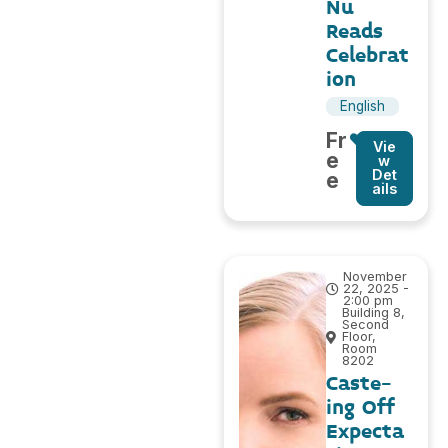
Nu
Reads
Celebrat
ion
English
Fr
Vie
e
w
Det
e
ails
November
22, 2025 -
2:00 pm
Building 8,
Second
Floor,
Room
8202
Caste-
ing Off
Expecta