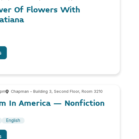
wer Of Flowers With
atiana
s
 pm
Chapman – Building 3, Second Floor, Room 3210
sm In America – Nonfiction
English
s