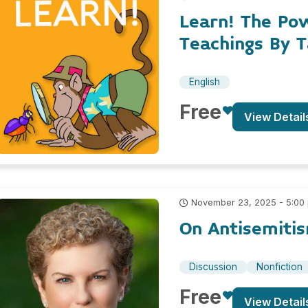
Learn! The Po
Teachings By T
English
Free
View Detail
November 23, 2025 - 5:00
On Antisemiti
Discussion
Nonfiction
Free
View Detail