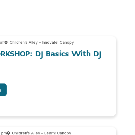
 pm
Children’s Alley – Innovate! Canopy
KSHOP: DJ Basics With DJ
s
0 pm
Children’s Alley – Learn! Canopy