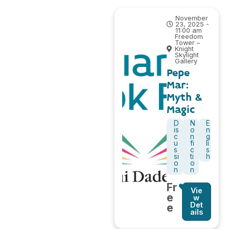
November
23, 2025 -
11:00 am
Freedom
Tower –
Knight
Skylight
Gallery
Pepe
Mar:
Myth &
Magic
D
N
E
is
o
n
c
n
g
u
fi
li
s
c
s
si
ti
h
o
o
n
n
Fr
Vie
e
w
Det
e
ails