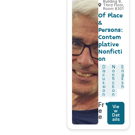
Building 8,
Third Floor,
Room 8301
Of Place
&
Persons:
Contem
plative
Nonficti
on
D
N
E
is
o
n
c
n
g
u
fi
li
s
c
s
si
ti
h
o
o
n
n
Fr
Vie
e
w
Det
e
ails