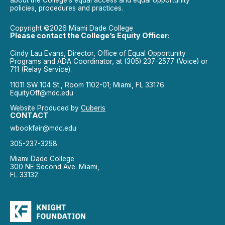
about the College’s equal access and equal opportunity
policies, procedures and practices.
Copyright ©2026 Miami Dade College
Please contact the College’s Equity Officer:
Cindy Lau Evans, Director, Office of Equal Opportunity
Programs and ADA Coordinator, at (305) 237-2577 (Voice) or
711 (Relay Service).
11011 SW 104 St., Room 1102-01; Miami, FL 33176.
EquityOff@mdc.edu
Website Produced by
Cuberis
CONTACT
wbookfair@mdc.edu
305-237-3258
Miami Dade College
300 NE Second Ave. Miami,
FL 33132