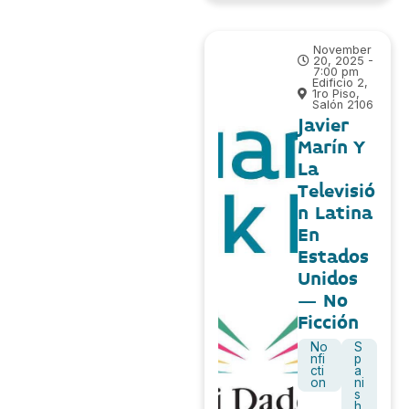
November
20, 2025 -
7:00 pm
Edificio 2,
1ro Piso,
Salón 2106
Javier
Marín Y
La
Televisió
n Latina
En
Estados
Unidos
– No
Ficción
No
S
nfi
p
cti
a
on
ni
s
h