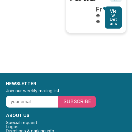
Fr
Vie
e
w
Det
e
ails
NEWSLETTER
Join our weekly mailing list
SUBSCRIBE
ABOUT US
Special request
Logos
Directions & parking info