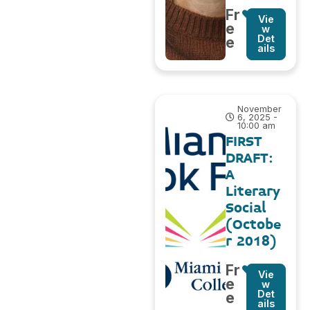
Fr
Vie
e
w
Det
e
ails
November
6, 2025 -
10:00 am
FIRST
DRAFT:
A
Literary
Social
(Octobe
r 2018)
Fr
Vie
e
w
Det
e
ails