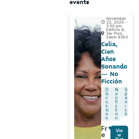
events
November
22, 2025 -
5:00 pm
Edificio 8,
3er Piso,
Salón 8303
Celia,
Cien
Años
Sonando
– No
Ficción
D
N
S
is
o
p
c
n
a
u
fi
n
s
c
i
si
ti
s
o
o
h
n
n
Fr
Vie
e
w