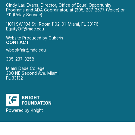
Cindy Lau Evans, Director, Office of Equal Opportunity
Programs and ADA Coordinator, at (305) 237-2577 (Voice) or
711 (Relay Service).
11011 SW 104 St., Room 1102-01; Miami, FL 33176.
EquityOff@mdc.edu
Website Produced by
Cuberis
CONTACT
wbookfair@mdc.edu
305-237-3258
Miami Dade College
300 NE Second Ave. Miami,
FL 33132
Powered by Knight