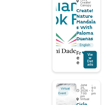
Create!
Canopy
Create!
Nature
Mandala
s With
Paloma
Duenas
English
Fr
Vie
e
w
Det
e
ails
June
-
25,
9:0
Virtual
2026 -
0
Event
7:00
pm
pm
Virtual
Ciclo