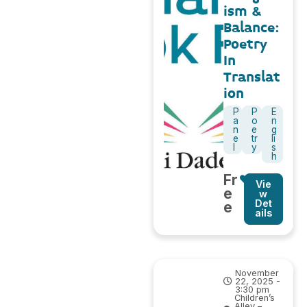
ism &
Balance:
Poetry
In
Translat
ion
P
P
E
a
o
n
n
e
g
e
tr
li
l
y
s
h
Fr
Vie
e
w
Det
e
ails
November
22, 2025 -
3:30 pm
Children’s
Alley –