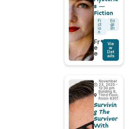
s –
Fiction
Fi
En
ct
gli
io
sh
n
Fr
Vie
e
w
Det
e
ails
November
23, 2025 -
12:30 pm
Building 8,
Third Floor,
Room 8301
Survivin
g The
Survivor
With