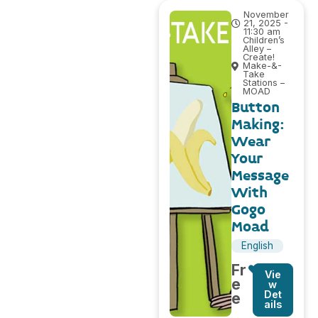
November
21, 2025 -
11:30 am
Children’s
Alley –
Create!
Make-&-
Take
Stations –
MOAD
Button
Making:
Wear
Your
Message
With
Gogo
Moad
English
Fr
Vie
e
w
Det
e
ails