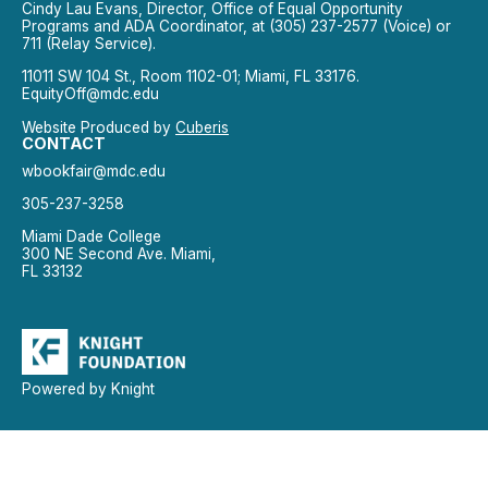
Cindy Lau Evans, Director, Office of Equal Opportunity
Programs and ADA Coordinator, at (305) 237-2577 (Voice) or
711 (Relay Service).
11011 SW 104 St., Room 1102-01; Miami, FL 33176.
EquityOff@mdc.edu
Website Produced by
Cuberis
CONTACT
wbookfair@mdc.edu
305-237-3258
Miami Dade College
300 NE Second Ave. Miami,
FL 33132
Powered by Knight