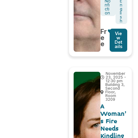
No
E
nfi
n
cti
g
on
li
s
h
Fr
Vie
e
w
Det
e
ails
November
23, 2025 -
12:30 pm
Building 3,
Second
Floor,
Room
3209
A
Woman’
s Fire
Needs
Kindling