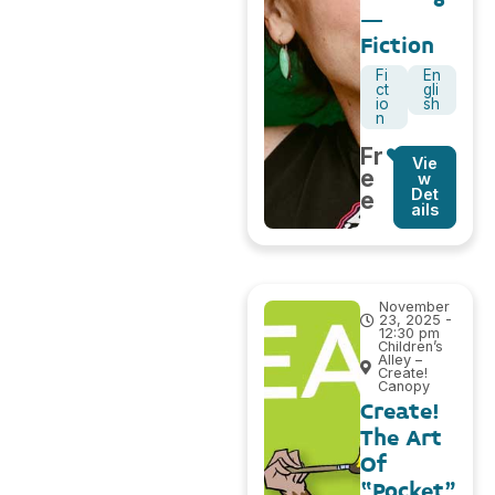
–
Fiction
Fi
En
ct
gli
io
sh
n
Fr
Vie
e
w
Det
e
ails
November
23, 2025 -
12:30 pm
Children’s
Alley –
Create!
Canopy
Create!
The Art
Of
“Pocket”