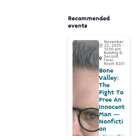
Recommended
events
November
22, 2025 -
12:00 pm
Building 8,
Second
Floor,
Room 8201
Bone
Valley:
The
Fight To
Free An
Innocent
Man –
Nonficti
on