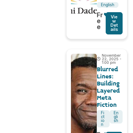
English
Fr
Vie
e
w
Det
e
ails
November
22, 2025 -
1:00 pm
Blurred
Lines:
Building
Layered
Meta
Fiction
Fi
En
ct
gli
io
sh
n