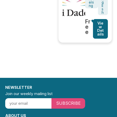
eni
g
ng
li
s
h
Fr
Vie
e
w
Det
e
ails
NEWSLETTER
Join our weekly mailing list
SUBSCRIBE
ABOUT US