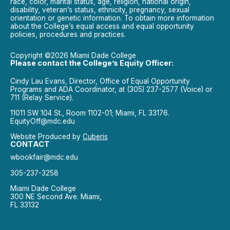
race, color, marital status, age, religion, national origin,
disability, veteran’s status, ethnicity, pregnancy, sexual
orientation or genetic information. To obtain more information
about the College’s equal access and equal opportunity
policies, procedures and practices.
Copyright ©2026 Miami Dade College
Please contact the College’s Equity Officer:
Cindy Lau Evans, Director, Office of Equal Opportunity
Programs and ADA Coordinator, at (305) 237-2577 (Voice) or
711 (Relay Service).
11011 SW 104 St., Room 1102-01; Miami, FL 33176.
EquityOff@mdc.edu
Website Produced by
Cuberis
CONTACT
wbookfair@mdc.edu
305-237-3258
Miami Dade College
300 NE Second Ave. Miami,
FL 33132