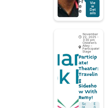
Fr
Vie
e
w
Det
e
ails
November
22, 2025 -
3:30 pm
Children’s
Alley –
Participate!
Stage
Particip
ate!
Theater:
Travelin
g
Sidesho
w With
Remy!
Sc
E
re
n