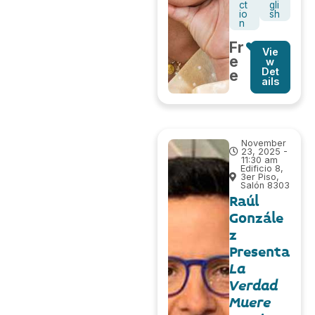
ct
gli
io
sh
n
Fr
Vie
e
w
Det
e
ails
November
23, 2025 -
11:30 am
Edificio 8,
3er Piso,
Salón 8303
Raúl
Gonzále
z
Presenta
La
Verdad
Muere