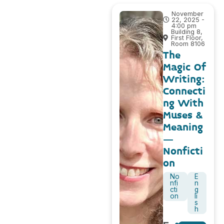
November
22, 2025 -
4:00 pm
Building 8,
First Floor,
Room 8106
The
Magic Of
Writing:
Connecti
ng With
Muses &
Meaning
–
Nonficti
on
No
E
nfi
n
cti
g
on
li
s
h