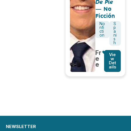
De Pie
– No
Ficción
No
S
nfi
p
cti
a
on
ni
s
h
Fr
Vie
e
w
Det
e
ails
NEWSLETTER