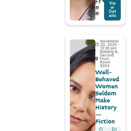
Fr
Vie
e
w
Det
e
ails
November
22, 2025 -
12:30 pm
Building 8,
Second
Floor,
Room
8203
Well-
Behaved
Women
Seldom
Make
History
–
Fiction
Fi
En