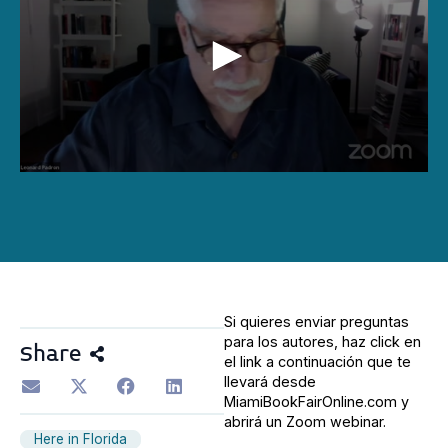
0
seconds
of
59
minutes,
12
seconds
Si quieres enviar preguntas
para los autores, haz click en
Share
el link a continuación que te
llevará desde
MiamiBookFairOnline.com y
abrirá un Zoom webinar.
Here in Florida