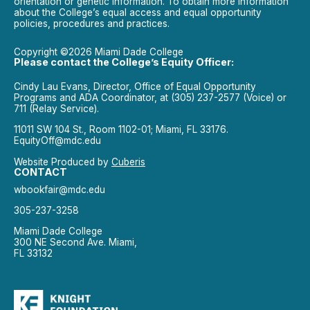
orientation or genetic information. To obtain more information
about the College’s equal access and equal opportunity
policies, procedures and practices.
Copyright ©2026 Miami Dade College
Please contact the College’s Equity Officer:
Cindy Lau Evans, Director, Office of Equal Opportunity
Programs and ADA Coordinator, at (305) 237-2577 (Voice) or
711 (Relay Service).
11011 SW 104 St., Room 1102-01; Miami, FL 33176.
EquityOff@mdc.edu
Website Produced by
Cuberis
CONTACT
wbookfair@mdc.edu
305-237-3258
Miami Dade College
300 NE Second Ave. Miami,
FL 33132