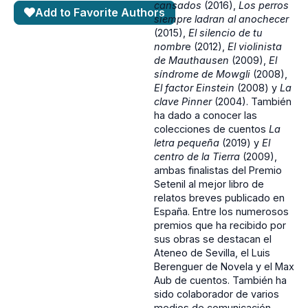
cansados
(2016),
Los perros
Add to Favorite Authors
siempre ladran al anochecer
(2015),
El silencio de tu
nombr
e (2012),
El violinista
de Mauthausen
(2009),
El
síndrome de Mowgli
(2008),
El factor Einstein
(2008) y
La
clave Pinner
(2004). También
ha dado a conocer las
colecciones de cuentos
La
letra pequeña
(2019) y
El
centro de la Tierra
(2009),
ambas finalistas del Premio
Setenil al mejor libro de
relatos breves publicado en
España. Entre los numerosos
premios que ha recibido por
sus obras se destacan el
Ateneo de Sevilla, el Luis
Berenguer de Novela y el Max
Aub de cuentos. También ha
sido colaborador de varios
medios de comunicación