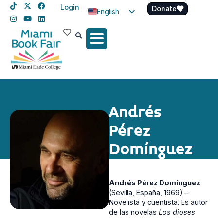
Login
Donate
English
Spanish
Haitian Creole
Andrés
Pérez
Domínguez
Andrés Pérez Domínguez
(Sevilla, España, 1969) –
Novelista y cuentista. Es autor
de las novelas
Los dioses