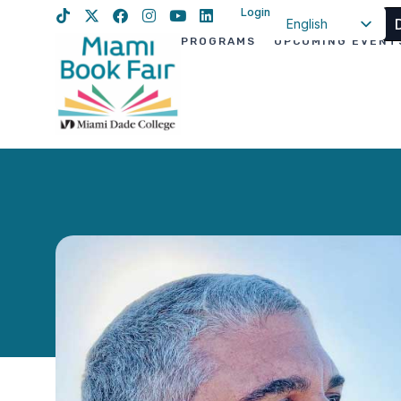
Login
English
PROGRAMS
UPCOMING EVENT
Spanish
Haitian Creole