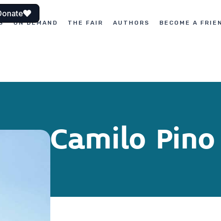
Donate
S
ON DEMAND
THE FAIR
AUTHORS
BECOME A FRIE
Camilo Pino