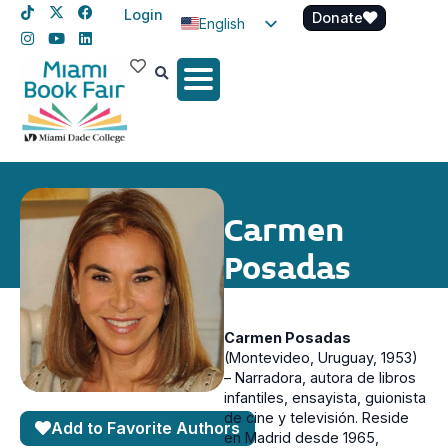
Login
Donate
English
Spanish
Haitian Creole
Carmen
Posadas
Carmen Posadas
(Montevideo, Uruguay, 1953)
– Narradora, autora de libros
infantiles, ensayista, guionista
de cine y televisión. Reside
Add to Favorite Authors
en Madrid desde 1965,