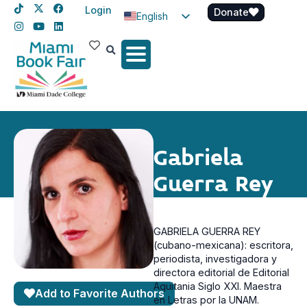
Login
Donate
English
Spanish
Haitian Creole
Gabriela
Guerra Rey
GABRIELA GUERRA REY
(cubano-mexicana): escritora,
periodista, investigadora y
directora editorial de Editorial
Aquitania Siglo XXI. Maestra
Add to Favorite Authors
en Letras por la UNAM.