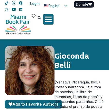
Login
Donate
English
Spanish
Haitian Creole
Gioconda
Belli
(Managua, Nicaragua, 1948)
Poeta y narradora. Es autora
de novelas, un libro de
memorias, libros de poesía y
dos cuentos para niños. Ganó
Add to Favorite Authors
en Cuba el premio de poesía