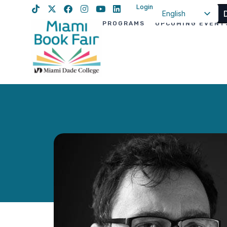
Login
English
PROGRAMS
UPCOMING EVENT
Spanish
Haitian Creole