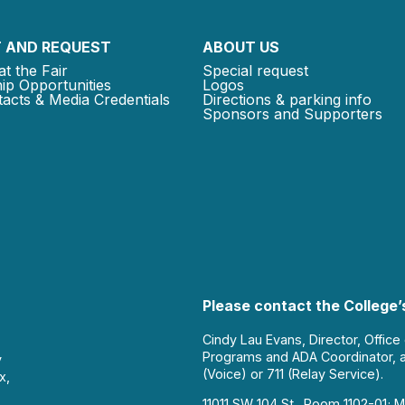
 AND REQUEST
ABOUT US
at the Fair
Special request
ip Opportunities
Logos
acts & Media Credentials
Directions & parking info
Sponsors and Supporters
Please contact the College’s
Cindy Lau Evans, Director, Office
Programs and ADA Coordinator, 
y
(Voice) or 711 (Relay Service).
x,
11011 SW 104 St., Room 1102-01; M