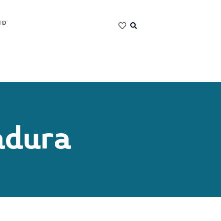
ND
adura