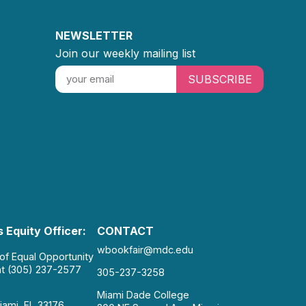
NEWSLETTER
Join our weekly mailing list
SUBSCRIBE
 Equity Officer:
CONTACT
wbookfair@mdc.edu
 of Equal Opportunity
at (305) 237-2577
305-237-3258
Miami Dade College
iami, FL 33176.