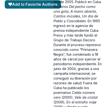
desde 2005. Publicó en Cuba
Add to Favorite Authors
los libros
Del pecho como
una gota
,
A mano abierta
,
Cantos iniciales
,
Un día de
Pablo
y
Cascabeles
. En 1995
ingresó en la agencia de
prensa independiente Cuba
Press y más tarde fundó el
Grupo de Trabajo Decoro.
Durante el proceso represivo
conocido como “Primavera
Negra”, fue condenado a 18
años de cárcel por ejercer el
periodismo independiente. En
junio de 2004, gracias a una
campaña internacional, se
consiguió su liberación por
razones de salud. Fuera de
Cuba ha publicado los
poemarios
Celda número
cero
(2000),
Velo de cristal
(2009),
En el extraño viaje
(2015) y
Nada puedo