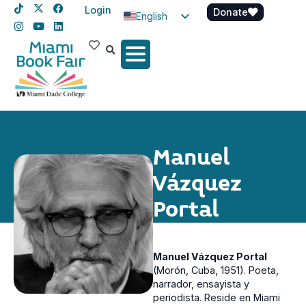
Login
Donate
English
Spanish
Haitian Creole
Manuel
Vázquez
Portal
Manuel Vázquez Portal
(Morón, Cuba, 1951). Poeta,
narrador, ensayista y
periodista. Reside en Miami