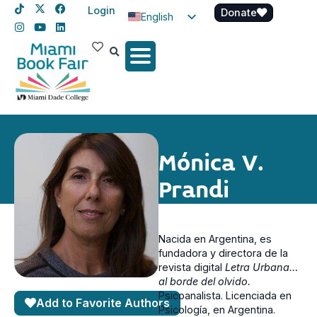
Login
Donate
English
Spanish
Haitian Creole
Mónica V.
Prandi
Nacida en Argentina, es
fundadora y directora de la
revista digital
Letra Urbana…
al borde del olvido.
Psicoanalista. Licenciada en
Add to Favorite Authors
Psicología, en Argentina.