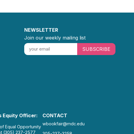
NEWSLETTER
Join our weekly mailing list
SUBSCRIBE
 Equity Officer:
CONTACT
wbookfair@mdc.edu
 of Equal Opportunity
at (305) 237-2577
305-237-3258