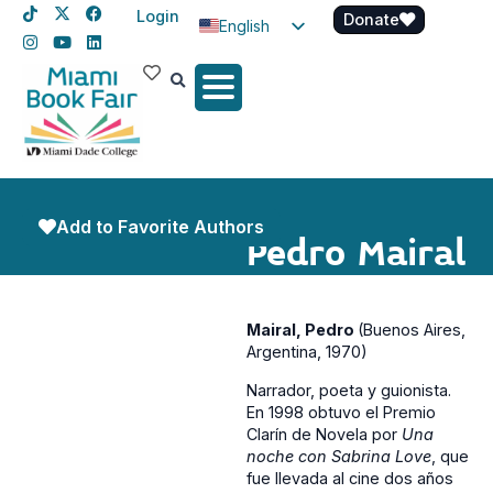
Login
Donate
English
Spanish
Haitian Creole
Add to Favorite Authors
Pedro Mairal
Mairal, Pedro
(Buenos Aires,
Argentina, 1970)
Narrador, poeta y guionista.
En 1998 obtuvo el Premio
Clarín de Novela por
Una
noche con Sabrina Love
, que
fue llevada al cine dos años