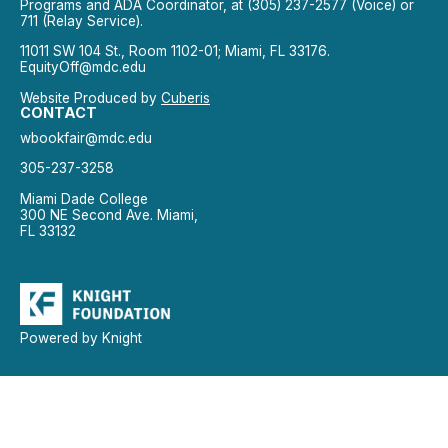
Programs and ADA Coordinator, at (305) 237-2577 (Voice) or
711 (Relay Service).
11011 SW 104 St., Room 1102-01; Miami, FL 33176.
EquityOff@mdc.edu
Website Produced by
Cuberis
CONTACT
wbookfair@mdc.edu
305-237-3258
Miami Dade College
300 NE Second Ave. Miami,
FL 33132
Powered by Knight