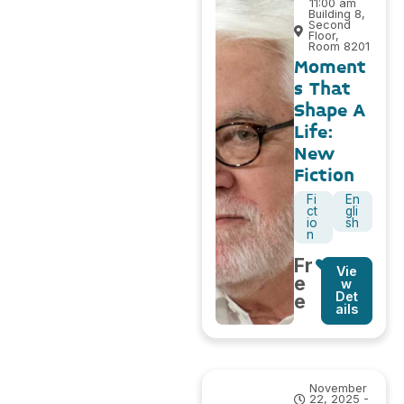
11:00 am
Building 8,
Second
Floor,
Room 8201
Moment
s That
Shape A
Life:
New
Fiction
Fi
En
ct
gli
io
sh
n
Fr
Vie
e
w
Det
e
ails
November
22, 2025 -