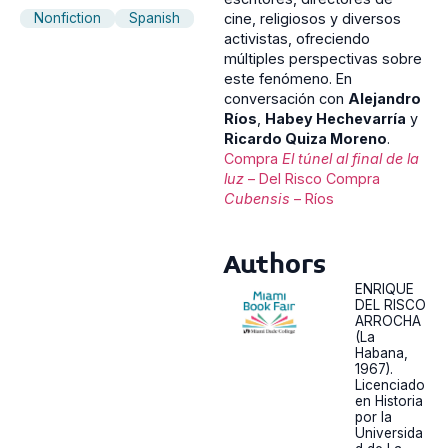
Nonfiction
Spanish
cine, religiosos y diversos
activistas, ofreciendo
múltiples perspectivas sobre
este fenómeno. En
conversación con
Alejandro
Ríos
,
Habey Hechevarría
y
Ricardo Quiza Moreno
.
Compra
El túnel al final de la
luz
– Del Risco
Compra
Cubensis
– Ríos
Authors
ENRIQUE
DEL RISCO
ARROCHA
(La
Habana,
1967).
Licenciado
en Historia
por la
Universida