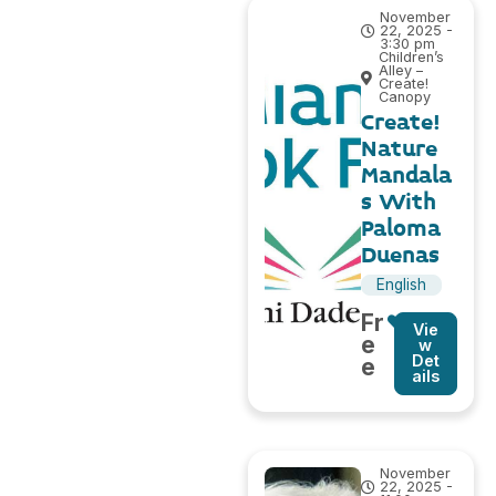
(Madrid,
November
2005) y
22, 2025 -
editor de El
3:30 pm
compañer
Children’s
Alley –
o que me
Create!
atiende
Canopy
(Madrid,
Create!
2017).
Nature
Mandala
s With
Paloma
Duenas
English
Fr
Vie
e
w
Det
e
ails
November
22, 2025 -